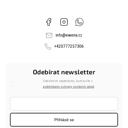
Facebook
Instagram
Whatsapp
info
@
ewena.cz
+420777257306
Odebírat newsletter
Odesláním objednávky souhlasíte s
podmínkami ochrany osobních údajů
Přihlásit se