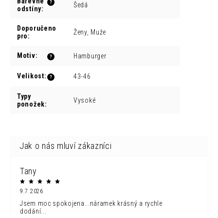
Barevné
?
Šedá
odstíny
:
Doporučeno
Ženy, Muže
pro
:
Motiv
:
Hamburger
?
Velikost
:
43-46
?
Typy
Vysoké
ponožek
:
Tany
9.7.2026
Jsem moc spokojena...náramek krásný a rychle
dodání...