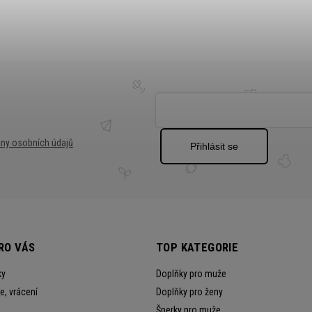
ny osobních údajů
Přihlásit se
RO VÁS
TOP KATEGORIE
ky
Doplňky pro muže
, vrácení
Doplňky pro ženy
Šperky pro muže