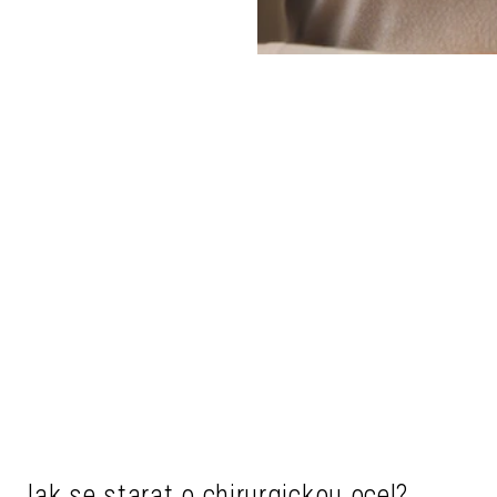
Jak se starat o chirurgickou ocel?