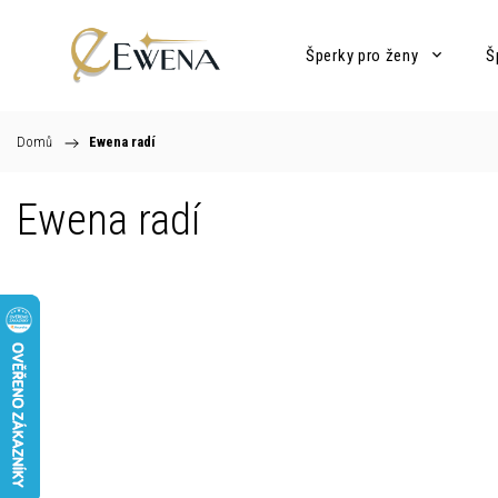
Šperky pro ženy
Š
Domů
/
Ewena radí
Ewena radí