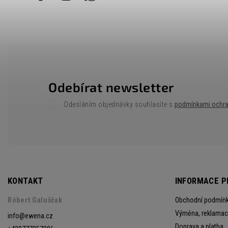
Odebírat newsletter
Odesláním objednávky souhlasíte s
podmínkami ochra
KONTAKT
INFORMACE P
Róbert Galuščak
Obchodní podmín
Výměna, reklamace
info
@
ewena.cz
Doprava a platba