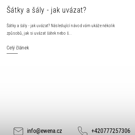
Šátky a šály - jak uvázat?
Šátky a šály - jak uvázat? Následující návod vám ukáže několik
způsobů, jak si uvázat šátek nebo š...
Celý článek
info
@
ewena.cz
+420777257306