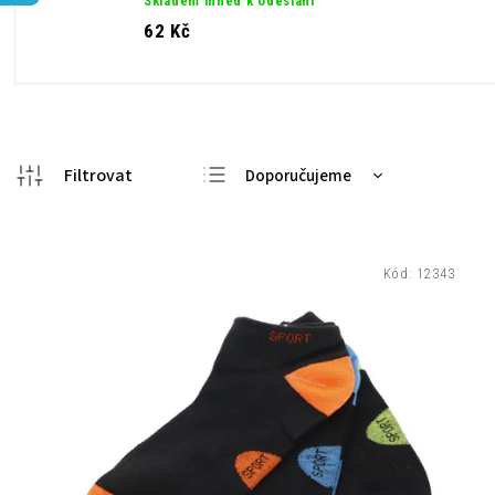
Skladem ihned k odeslání
62 Kč
Doporučujeme
Nejlevnější
Nejdražší
Kód:
12343
Nejprodávanější
Abecedně