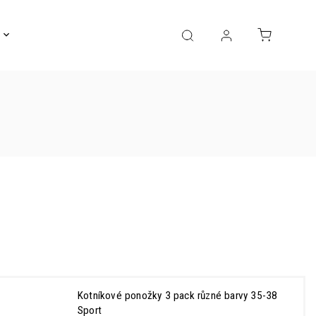
Gravírování
Pro děti
Výprodej
Bižuterie
Kotníkové ponožky 3 pack různé barvy 35-38
Sport