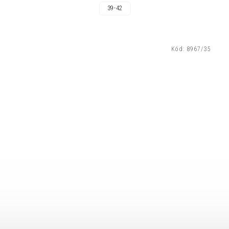
39-42
Kód:
8967/35