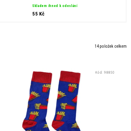
Skladem ihned k odeslání
55 Kč
14
položek celkem
Kód:
98850