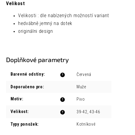
Velikost
Velikosti : dle nabízených možností variant
hedvábně jemný na dotek
originálni design
Doplňkové parametry
Barevné odstíny
:
Červená
?
Doporučeno pro
:
Muže
Motiv
:
Pivo
?
Velikost
:
39-42, 43-46
?
Typy ponožek
:
Kotníkové