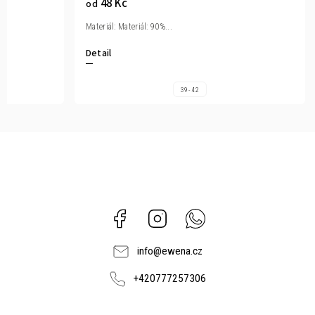
48 Kč
od
Materiál: Materiál: 90%...
Detail
39-42
Facebook
Instagram
Whatsapp
info
@
ewena.cz
+420777257306