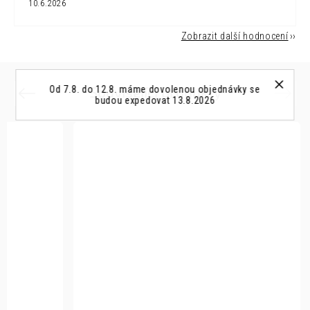
10.6.2026
Zobrazit další hodnocení
Související produkty
Od 7.8. do 12.8. máme dovolenou objednávky se
Previous
Next
budou expedovat 13.8.2026