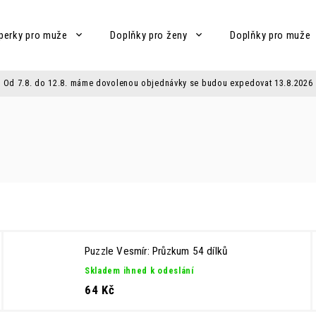
perky pro muže
Doplňky pro ženy
Doplňky pro muže
Od 7.8. do 12.8. máme dovolenou objednávky se budou expedovat 13.8.2026
Puzzle Vesmír: Průzkum 54 dílků
Skladem ihned k odeslání
64 Kč