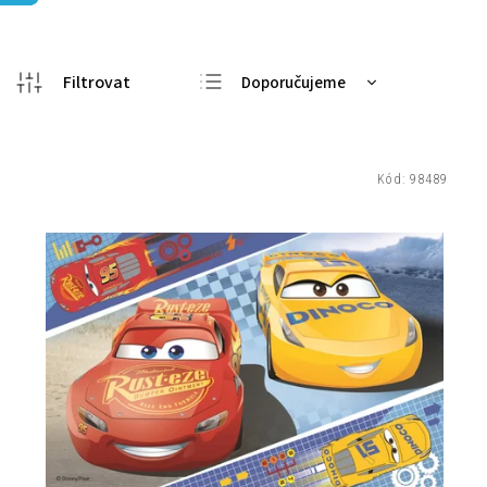
Doporučujeme
Nejlevnější
Nejdražší
Kód:
98489
Nejprodávanější
Abecedně