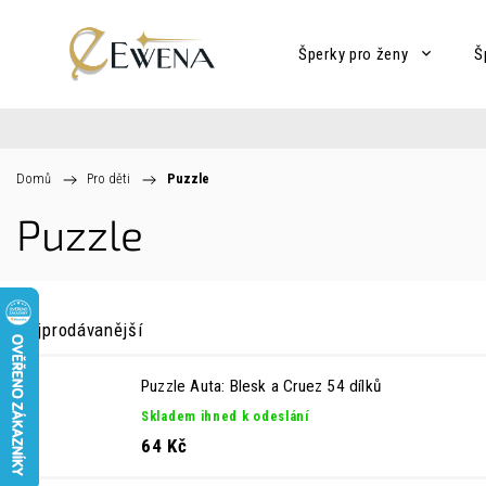
Šperky pro ženy
Š
Domů
/
Pro děti
/
Puzzle
Puzzle
Nejprodávanější
Puzzle Auta: Blesk a Cruez 54 dílků
Skladem ihned k odeslání
64 Kč