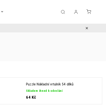
Gravírování
Pro děti
Výprodej
Bižuterie
Puzzle Nákladní vrtulník 54 dílků
Skladem ihned k odeslání
64 Kč