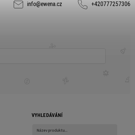
info
@
ewena.cz
+420777257306
VYHLEDÁVÁNÍ