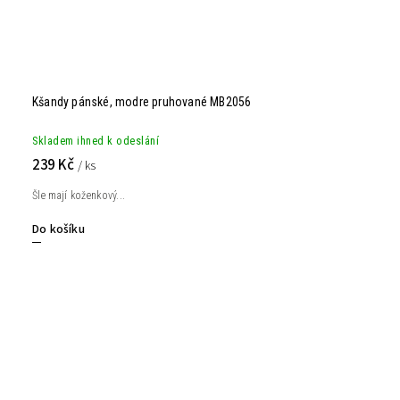
Kšandy pánské, modre pruhované MB2056
Skladem ihned k odeslání
239 Kč
/ ks
Šle mají koženkový...
Do košíku