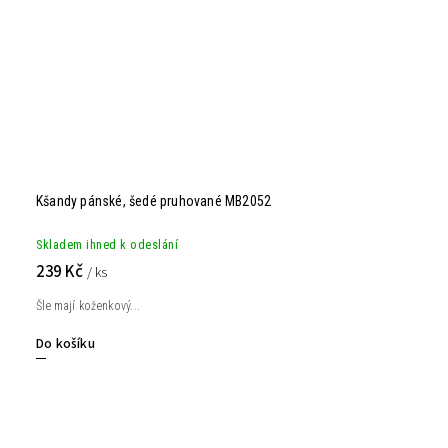
Kšandy pánské, šedé pruhované MB2052
Skladem ihned k odeslání
239 Kč
/ ks
Šle mají koženkový...
Do košíku