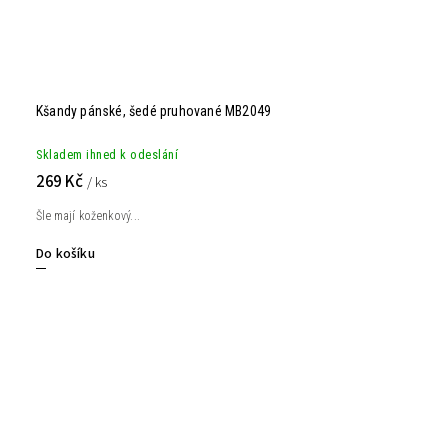
Kšandy pánské, šedé pruhované MB2049
Skladem ihned k odeslání
269 Kč
/ ks
Šle mají koženkový...
Do košíku