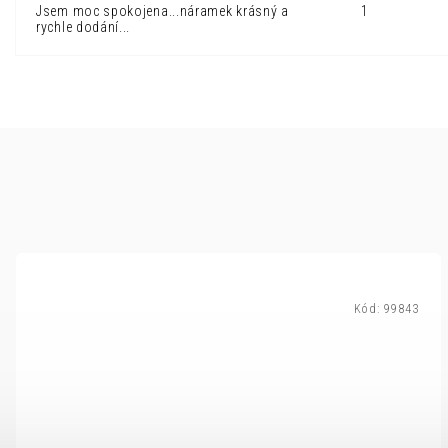
Jsem moc spokojena...náramek krásný a
1
rychle dodání...
Kód:
99843