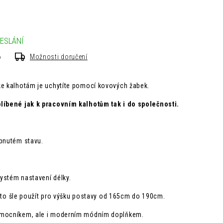
ESLÁNÍ
6
Možnosti doručení
ke kalhotám je uchytíte pomocí kovových žabek.
líbené jak k pracovním kalhotům tak i do společnosti.
apnutém stavu.
ystém nastavení délky.
 tyto šle použít pro výšku postavy od 165cm do 190cm.
omocníkem, ale i moderním módním doplňkem.