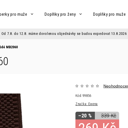
perky pro muže
Doplňky pro ženy
Doplňky pro muže
Od 7.8. do 12.8. máme dovolenou objednávky se budou expedovat 13.8.2026
ědé MB2060
60
Neohodnoce
Kód:
99856
Značka:
Ewena
–20 %
339 Kč