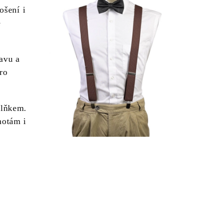
ošení i
e
avu a
ro
plňkem.
hotám i