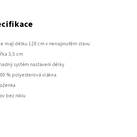
cifikace
le mají délku 120 cm v nenapnutém stavu
ířka 3,5 cm
nadný systém nastavení délky
00 % polyesterová vlákna
oženka
ov bez niklu