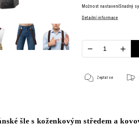
Možnost nastavení
Snadný sy
Detailní informace
Zeptat se
ánské šle s koženkovým středem a kov