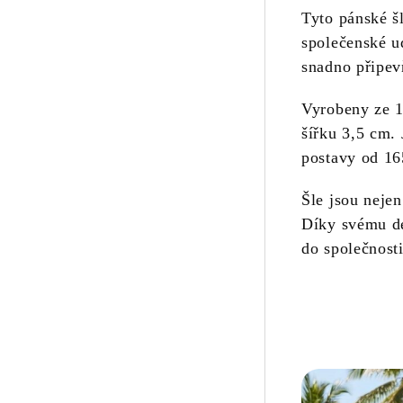
Tyto pánské šl
společenské u
snadno připevň
Vyrobeny ze 1
šířku 3,5 cm. 
postavy od 16
Šle jsou nej
Díky svému de
do společnost