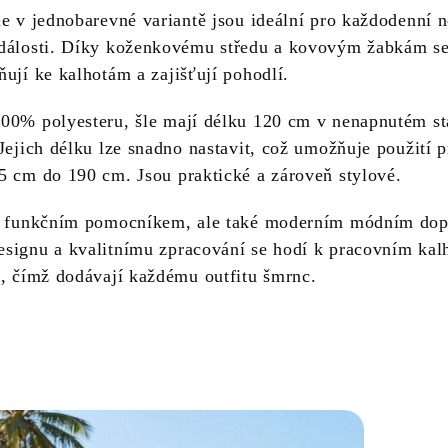
e v jednobarevné variantě jsou ideální pro každodenní n
dálosti. Díky koženkovému středu a kovovým žabkám s
ují ke kalhotám a zajišťují pohodlí.
00% polyesteru, šle mají délku 120 cm v nenapnutém st
Jejich délku lze snadno nastavit, což umožňuje použití p
5 cm do 190 cm. Jsou praktické a zároveň stylové.
en funkčním pomocníkem, ale také moderním módním do
signu a kvalitnímu zpracování se hodí k pracovním kal
i, čímž dodávají každému outfitu šmrnc.