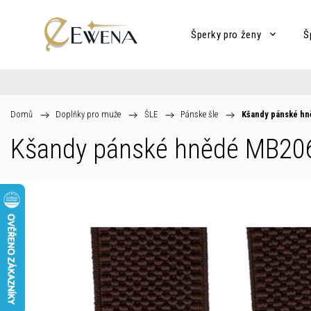
Šperky pro ženy
Š
Domů
/
Doplňky pro muže
/
ŠLE
/
Pánske šle
/
Kšandy pánské hn
Kšandy pánské hnědé MB20