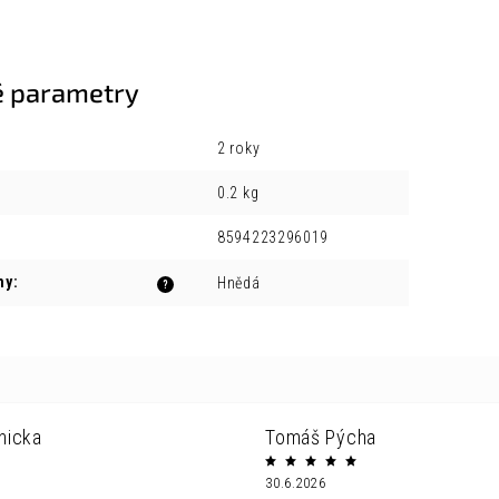
 parametry
2 roky
0.2 kg
8594223296019
ny
:
Hnědá
?
nicka
Tomáš Pýcha
30.6.2026