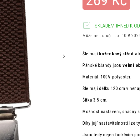
269 Kč
SKLADEM IHNED K OD
Můžeme doručit do:
10.8.202
Šle mají
koženkový střed
a 
Pánské kšandy jsou
velmi ob
Materiál: 100% polyester.
Šle mají délku 120 cm v nen
Šířka 3,5 cm.
Možnost nastavení, s
nadný s
Díky její nastavitelnosti lze
Jsou tedy nejen funkčním p