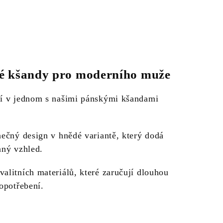
né kšandy pro moderního muže
lí v jednom s našimi pánskými kšandami
nečný design v hnědé variantě, který dodá
aný vzhled.
alitních materiálů, které zaručují dlouhou
 opotřebení.