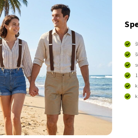
Spe
š
š
s
1
k
k