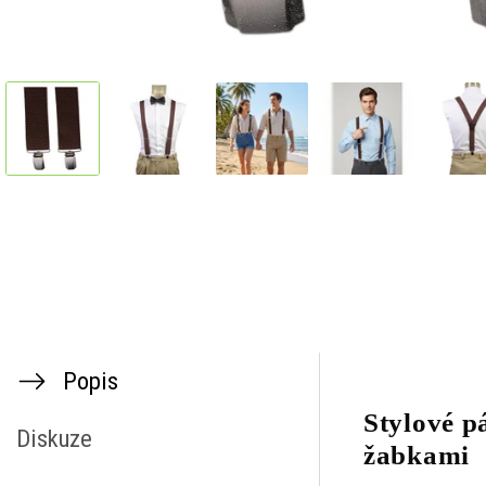
Popis
Stylové p
Diskuze
žabkami