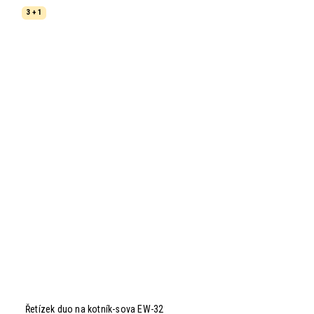
3 + 1
Řetízek duo na kotník-sova EW-32