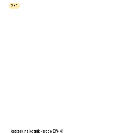
3 + 1
Řetízek na kotník -srdce EW-41