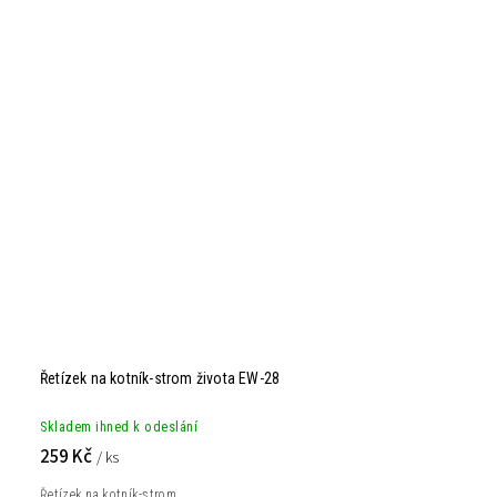
Řetízek na kotník-strom života EW-28
Skladem ihned k odeslání
259 Kč
/ ks
Řetízek na kotník-strom...