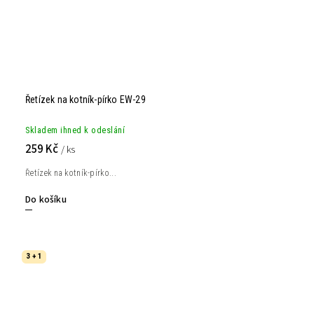
Řetízek na kotník-pírko EW-29
Skladem ihned k odeslání
259 Kč
/ ks
Řetízek na kotník-pírko...
Do košíku
3 + 1