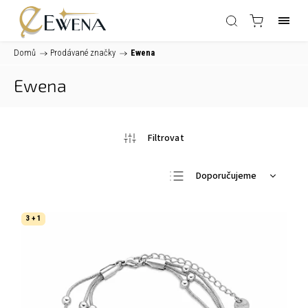
Domů
/
Prodávané značky
/
Ewena
Ewena
Doporučujeme
Nejlevnější
Nejdražší
3 + 1
Nejprodávanější
Abecedně