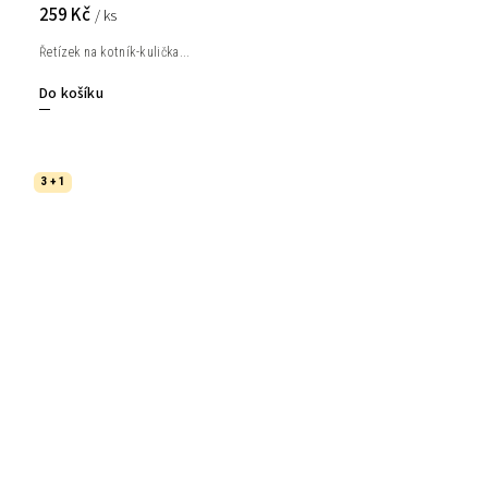
259 Kč
/ ks
Řetízek na kotník-kulička...
Do košíku
3 + 1