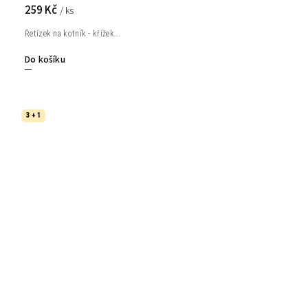
259 Kč
/ ks
Řetízek na kotník - křížek...
Do košíku
3 + 1