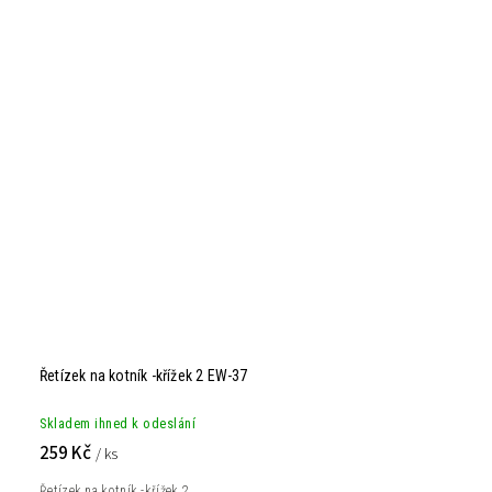
Řetízek na kotník -křížek 2 EW-37
Skladem ihned k odeslání
259 Kč
/ ks
Řetízek na kotník -křížek 2...