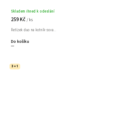
Skladem ihned k odeslání
259 Kč
/ ks
Řetízek duo na kotník-sova...
Do košíku
3 + 1