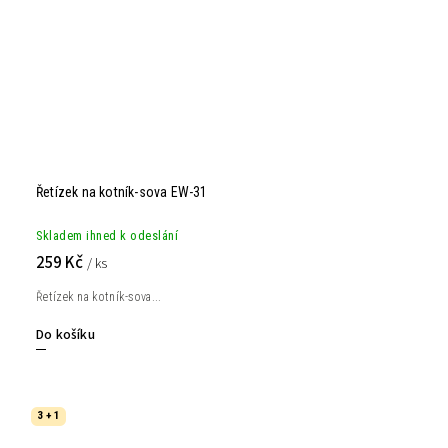
Řetízek na kotník-sova EW-31
Skladem ihned k odeslání
259 Kč
/ ks
Řetízek na kotník-sova...
Do košíku
3 + 1