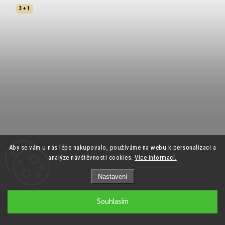
3 + 1
Aby se vám u nás lépe nakupovalo, používáme na webu k personalizaci a
analýze návštěvnosti cookies.
Více informací.
Nastavení
Souhlasím
Řetízek na kotník-javorový list EW-23