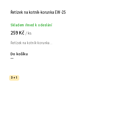
Řetízek na kotník-korunka EW-25
Skladem ihned k odeslání
259 Kč
/ ks
Řetízek na kotník-korunka...
Do košíku
3 + 1