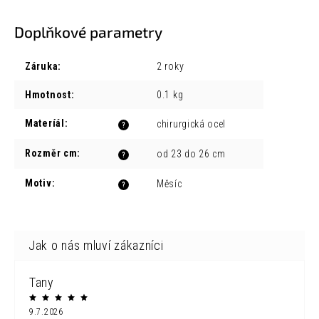
Doplňkové parametry
Záruka
:
2 roky
Hmotnost
:
0.1 kg
Materíál
:
chirurgická ocel
?
Rozměr cm
:
od 23 do 26 cm
?
Motiv
:
Měsíc
?
Tany
9.7.2026