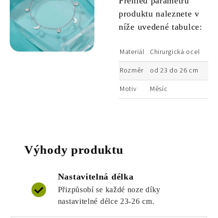
Přehled parametrů
produktu naleznete v
níže uvedené tabulce:
Materiál
Chirurgická ocel
Rozměr
od 23 do 26 cm
Motiv
Měsíc
Výhody produktu
Nastavitelná délka
Přizpůsobí se každé noze díky
nastavitelné délce 23-26 cm.