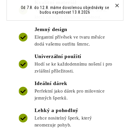
Kvalitní materiál
Od 7.8. do 12.8. máme dovolenou objednávky se
Vyroben z odolné chirurgické oceli,
budou expedovat 13.8.2026
která zaručuje dlouhou životnost.
Jemný design
Elegantní přívěsek ve tvaru měsíce
dodá vašemu outfitu šmrnc.
Univerzální použití
Hodí se ke každodennímu nošení i pro
zvláštní příležitosti.
Ideální dárek
Perfektní jako dárek pro milovnice
jemných šperků.
Lehký a pohodlný
Lehce nositelný šperk, který
neomezuje pohyb.