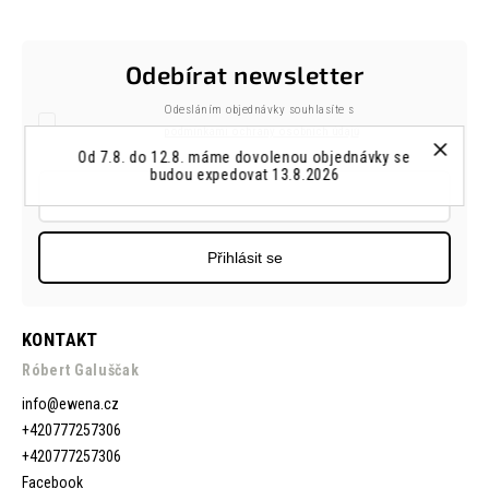
Odebírat newsletter
Odesláním objednávky souhlasíte s
podmínkami ochrany osobních údajů
Od 7.8. do 12.8. máme dovolenou objednávky se
budou expedovat 13.8.2026
Přihlásit se
KONTAKT
Róbert Galuščak
info
@
ewena.cz
+420777257306
+420777257306
Facebook