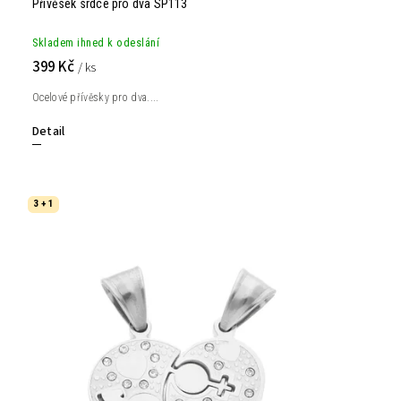
Přívěsek srdce pro dva SP113
Skladem ihned k odeslání
399 Kč
/ ks
Ocelové přívěsky pro dva....
Detail
3 + 1