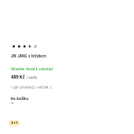
JIN JANG s řetízkem
Skladem ihned k odeslání
489 Kč
/ sada
1 pár přívěšků2 x řetízek z...
Do košíku
3 + 1