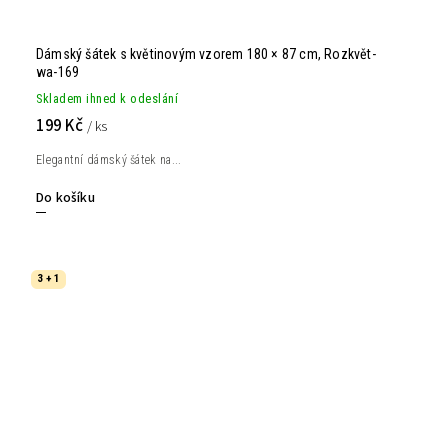
Dámský šátek s květinovým vzorem 180 × 87 cm, Rozkvět-
wa-169
Skladem ihned k odeslání
199 Kč
/ ks
Elegantní dámský šátek na...
Do košíku
3 + 1