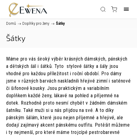
Domů
/
Doplňky pro ženy
/
Šátky
Šátky
Máme pro vás široký výběr krásných dámských, pánských
a dětských šál i šátků. Tyto stylové šátky a šály jsou
vhodné pro každou příležitost i roční období. Pro dámy
jsme v různých barvách naskladnili hřejivé zimní i saténové
či šifonové kousky. Jsou praktickým a variabilním
doplňkem každé ženy, lákavé na pohled a příjemné na
dotek. Rozhodně proto nesmí chybět v žádném dámském
šatníku. Také muži si u nás přijdou na své. A to díky
pánským šálám, které jsou nejen příjemné a hřejivé, ale
dodají zajímavý akcent pánskému outfitu. Potěšit můžeme
i ty nejmenší, pro které máme trojcípé pestrobarevné