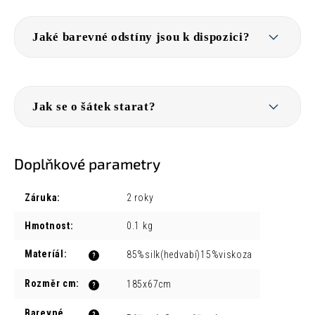
Jaké barevné odstíny jsou k dispozici?
Jak se o šátek starat?
Doplňkové parametry
Záruka
:
2 roky
Hmotnost
:
0.1 kg
Materíál
:
85%silk(hedvabí)15%viskoza
?
Rozměr cm
:
185x67cm
?
Barevné
?