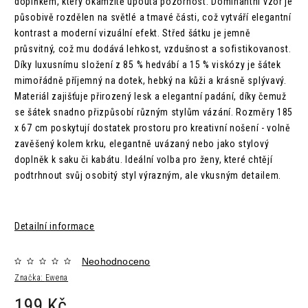
doplňkem, který okamžitě upoutá pozornost. Dominantní vzor je
působivě rozdělen na světlé a tmavé části, což vytváří elegantní
kontrast a moderní vizuální efekt. Střed šátku je jemně
průsvitný, což mu dodává lehkost, vzdušnost a sofistikovanost.
Díky luxusnímu složení z 85 % hedvábí a 15 % viskózy je šátek
mimořádně příjemný na dotek, hebký na kůži a krásně splývavý.
Materiál zajišťuje přirozený lesk a elegantní padání, díky čemuž
se šátek snadno přizpůsobí různým stylům vázání. Rozměry 185
x 67 cm poskytují dostatek prostoru pro kreativní nošení - volně
zavěšený kolem krku, elegantně uvázaný nebo jako stylový
doplněk k saku či kabátu. Ideální volba pro ženy, které chtějí
podtrhnout svůj osobitý styl výrazným, ale vkusným detailem.
Detailní informace
Neohodnoceno
Značka:
Ewena
199 Kč