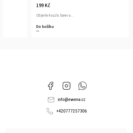
199 Kč
Objevte kouzlo barev a...
Do košíku
Facebook
Instagram
Whatsapp
info
@
ewena.cz
+420777257306