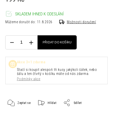
SKLADEM IHNED K ODESLÁNÍ
Můžeme doručit do:
11.8.2026
Možnosti doručení
PŘIDAT DO KOŠÍKU
Akce 3+1 zdarma
Stačí si koupit alespoň tři kusy jakýkoli šátek, nebo
šálu a ten čtvrtý v košíku máte od nás zdarma.
Podmínky akce
Zeptat se
Hlídat
Sdílet