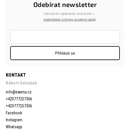
Odebírat newsletter
Odesláním objednávky souhlasíte s
podmínkami ochrany osobních údajů
Přihlásit se
KONTAKT
Róbert Galuščak
info
@
ewena.cz
+420777257306
+420777257306
Facebook
Instagram
Whatsapp