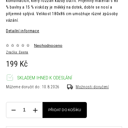
kombinacích, který rozzáří každý outfit. Příjemný materiál s 85
% bavlny a 15 % viskózy je měkký na dotek, dobře se nosí a
příjemně splývá. Velikost 180x86 cm umožňuje různé způsoby
vázání.
Detailní informace
Neohodnoceno
Značka:
Ewena
199 Kč
SKLADEM IHNED K ODESLÁNÍ
Můžeme doručit do:
10.8.2026
Možnosti doručení
PŘIDAT DO KOŠÍKU