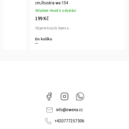
cm,Rozária-wa-154
Skladem ihned k odeslání
199 Kč
Objevte kouzlo barev a...
Do košíku
Facebook
Instagram
Whatsapp
info
@
ewena.cz
+420777257306