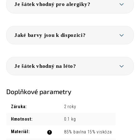
Je šátek vhodný pro alergiky?
Jaké barvy jsou k dispozici?
Je šátek vhodný na léto?
Doplňkové parametry
Záruka
:
2 roky
Hmotnost
:
0.1 kg
Materíál
:
85% bavlna 15% viskóza
?