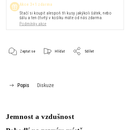
Akce 3+1 zdarma
Stačí si koupit alespoň tři kusy jakýkoli šátek, nebo
šálu a ten čtvrtý v košíku máte od nás zdarma.
Podmínky akce
Zeptat se
Hlídat
Sdílet
Popis
Diskuze
Jemnost a vzdušnost