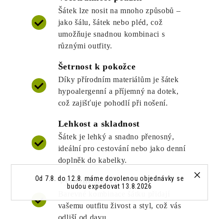
Šátek lze nosit na mnoho způsobů –
jako šálu, šátek nebo pléd, což
umožňuje snadnou kombinaci s
různými outfity.
Šetrnost k pokožce
Díky přírodním materiálům je šátek
hypoalergenní a příjemný na dotek,
což zajišťuje pohodlí při nošení.
Lehkost a skladnost
Šátek je lehký a snadno přenosný,
ideální pro cestování nebo jako denní
doplněk do kabelky.
Od 7.8. do 12.8. máme dovolenou objednávky se
Výrazné barvy
budou expedovat 13.8.2026
Barevné kombinace šátku přidají
vašemu outfitu živost a styl, což vás
odliší od davu.