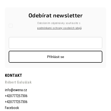
Odebírat newsletter
Odesláním objednávky souhlasíte s
podmínkami ochrany osobních údajů
Přihlásit se
KONTAKT
Róbert Galuščak
info
@
ewena.cz
+420777257306
+420777257306
Facebook