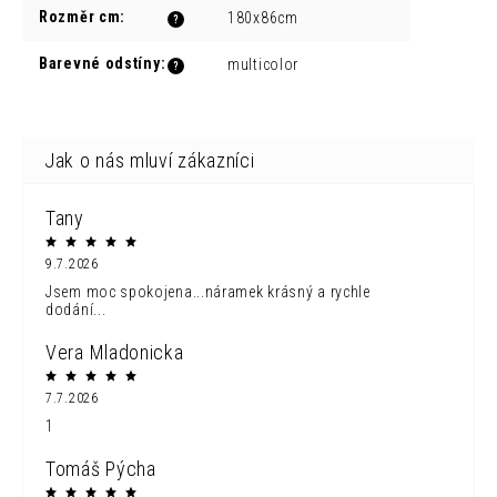
Rozměr cm
:
180x86cm
?
Barevné odstíny
:
multicolor
?
Tany
9.7.2026
Jsem moc spokojena...náramek krásný a rychle
dodání...
Vera Mladonicka
7.7.2026
1
Tomáš Pýcha