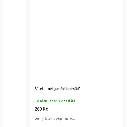
Šátek tunel „umělé hedvábí“
Skladem ihned k odeslání
269 Kč
Jemný šátek s příjemného...