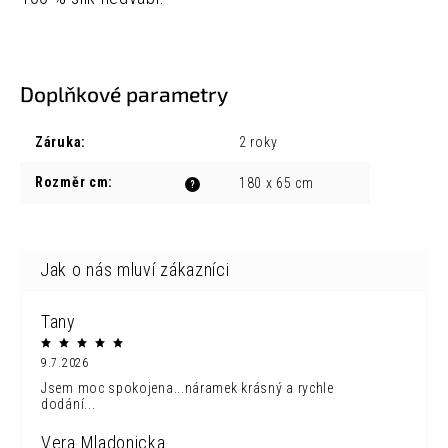
Doplňkové parametry
Záruka
:
2 roky
Rozměr cm
:
180 x 65 cm
?
Tany
9.7.2026
Jsem moc spokojena...náramek krásný a rychle
dodání...
Vera Mladonicka