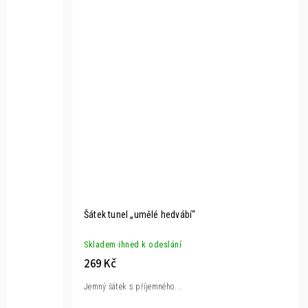
Šátek tunel „umělé hedvábí“
Skladem ihned k odeslání
269 Kč
Jemný šátek s příjemného...