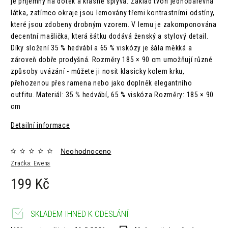
je příjemný na dotek a krásně splývá. Základ tvoří jednobarevná
látka, zatímco okraje jsou lemovány třemi kontrastními odstíny,
které jsou zdobeny drobným vzorem. V lemu je zakomponována
decentní mašlička, která šátku dodává ženský a stylový detail.
Díky složení 35 % hedvábí a 65 % viskózy je šála měkká a
zároveň dobře prodyšná. Rozměry 185 × 90 cm umožňují různé
způsoby uvázání - můžete ji nosit klasicky kolem krku,
přehozenou přes ramena nebo jako doplněk elegantního
outfitu. Materiál: 35 % hedvábí, 65 % viskóza Rozměry: 185 × 90
cm
Detailní informace
Neohodnoceno
Značka:
Ewena
199 Kč
SKLADEM IHNED K ODESLÁNÍ