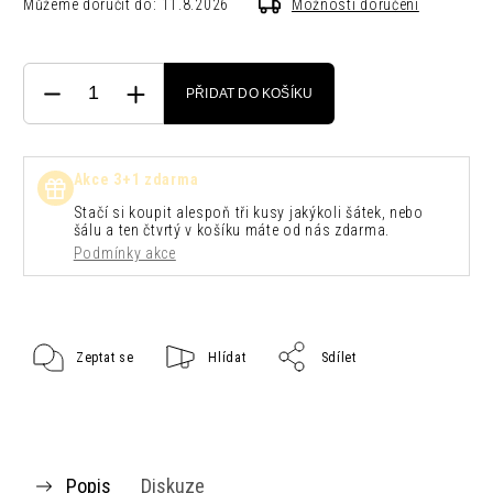
Můžeme doručit do:
11.8.2026
Možnosti doručení
PŘIDAT DO KOŠÍKU
Akce 3+1 zdarma
Stačí si koupit alespoň tři kusy jakýkoli šátek, nebo
šálu a ten čtvrtý v košíku máte od nás zdarma.
Podmínky akce
Zeptat se
Hlídat
Sdílet
Popis
Diskuze