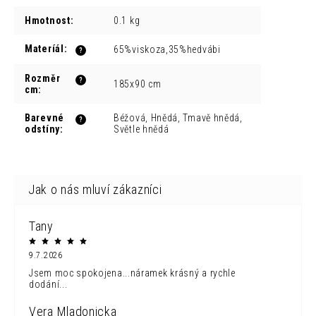
Hmotnost
:
0.1 kg
Materíál
:
65%viskoza,35%hedvábi
?
Rozměr
?
185x90 cm
cm
:
Barevné
Béžová, Hnědá, Tmavě hnědá,
?
odstíny
:
Světle hnědá
Tany
9.7.2026
Jsem moc spokojena...náramek krásný a rychle
dodání...
Vera Mladonicka