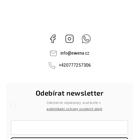
Facebook
Instagram
Whatsapp
info
@
ewena.cz
+420777257306
Odebírat newsletter
Odesláním objednávky souhlasíte s
podmínkami ochrany osobních údajů