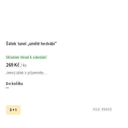
Šátek tunel „umělé hedvábí“
Skladem ihned k odeslání
269 Kč
/ ks
Jemný šátek s příjemného...
Do košíku
Kód:
99603
3 + 1