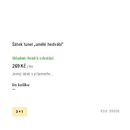
Šátek tunel „umělé hedvábí“
Skladem ihned k odeslání
269 Kč
/ ks
Jemný šátek s příjemného...
Do košíku
Kód:
99606
3 + 1