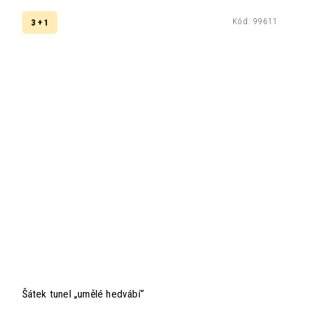
Kód:
99611
3 + 1
Šátek tunel „umělé hedvábí“