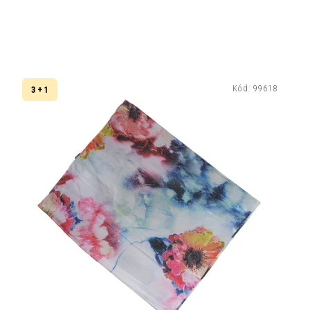
Kód:
99618
3 + 1