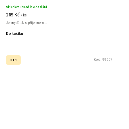
Skladem ihned k odeslání
269 Kč
/ ks
Jemný šátek s příjemného...
Do košíku
Kód:
99607
3 + 1