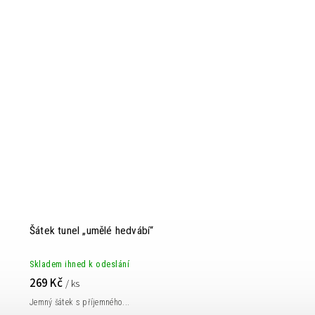
Šátek tunel „umělé hedvábí“
Skladem ihned k odeslání
269 Kč
/ ks
Jemný šátek s příjemného...