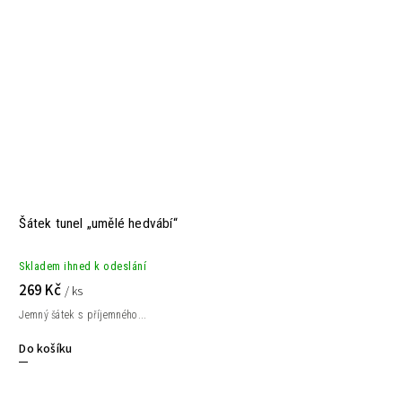
Šátek tunel „umělé hedvábí“
Skladem ihned k odeslání
269 Kč
/ ks
Jemný šátek s příjemného...
Do košíku