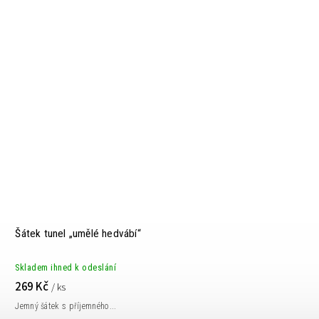
Šátek tunel „umělé hedvábí“
Skladem ihned k odeslání
269 Kč
/ ks
Jemný šátek s příjemného...