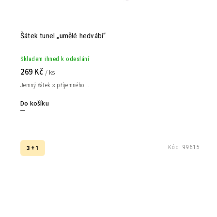
Šátek tunel „umělé hedvábí“
Skladem ihned k odeslání
269 Kč
/ ks
Jemný šátek s příjemného...
Do košíku
Kód:
99615
3 + 1