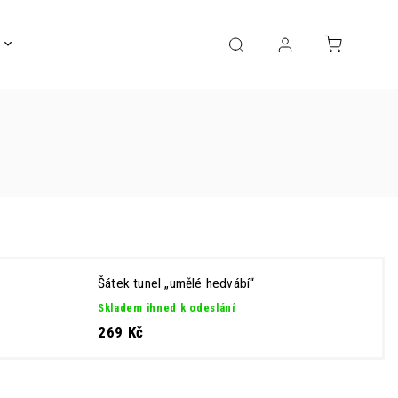
Gravírování
Pro děti
Výprodej
Bižuterie
Šátek tunel „umělé hedvábí“
Skladem ihned k odeslání
269 Kč