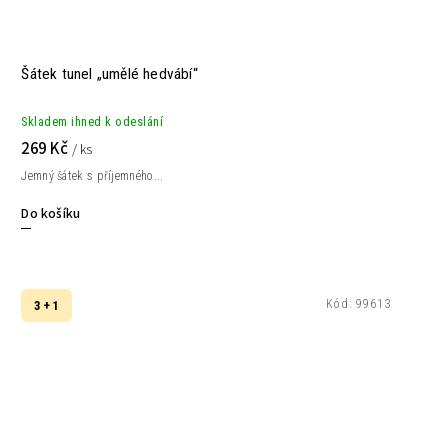
Šátek tunel „umělé hedvábí“
Skladem ihned k odeslání
269 Kč
/ ks
Jemný šátek s příjemného...
Do košíku
Kód:
99613
3 + 1