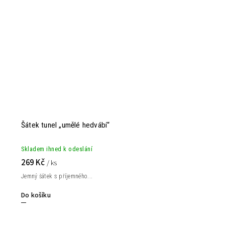
Šátek tunel „umělé hedvábí“
Skladem ihned k odeslání
269 Kč
/ ks
Jemný šátek s příjemného...
Do košíku