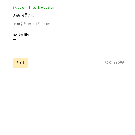
Skladem ihned k odeslání
269 Kč
/ ks
Jemný šátek s příjemného...
Do košíku
Kód:
99609
3 + 1