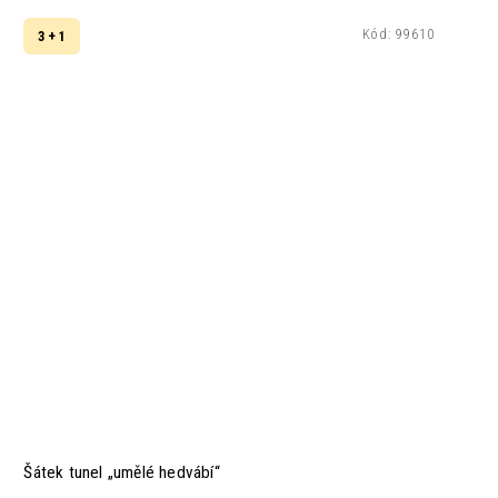
Kód:
99610
3 + 1
Šátek tunel „umělé hedvábí“