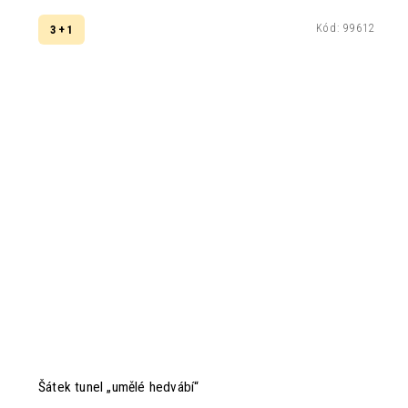
Kód:
99612
3 + 1
Šátek tunel „umělé hedvábí“