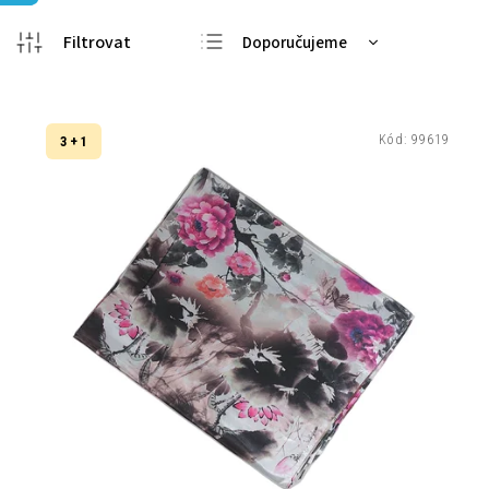
Doporučujeme
Nejlevnější
Nejdražší
Kód:
99619
3 + 1
Nejprodávanější
Abecedně