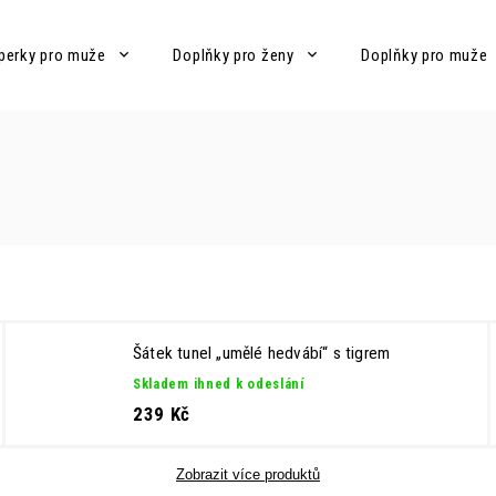
perky pro muže
Doplňky pro ženy
Doplňky pro muže
Šátek tunel „umělé hedvábí“ s tigrem
Skladem ihned k odeslání
239 Kč
Zobrazit více produktů