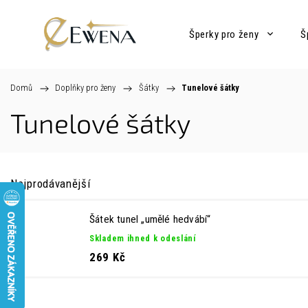
Šperky pro ženy
Š
Domů
/
Doplňky pro ženy
/
Šátky
/
Tunelové šátky
Tunelové šátky
Nejprodávanější
Šátek tunel „umělé hedvábí“
Skladem ihned k odeslání
269 Kč