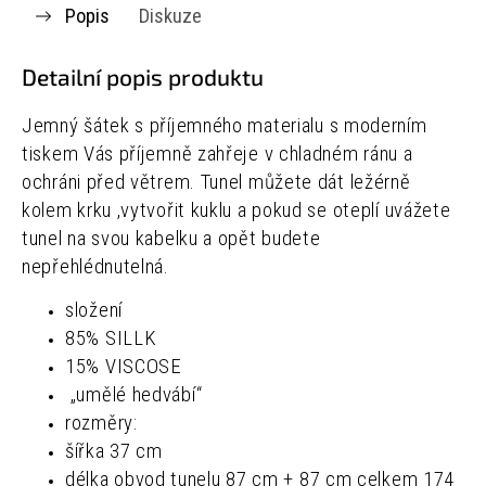
Popis
Diskuze
Detailní popis produktu
Jemný šátek s příjemného materialu s moderním
tiskem Vás příjemně zahřeje v chladném ránu a
ochráni před větrem. Tunel můžete dát ležérně
kolem krku ,vytvořit kuklu a pokud se oteplí uvážete
tunel na svou kabelku a opět budete
nepřehlédnutelná.
složení
85% SILLK
15% VISCOSE
„umělé hedvábí“
rozměry:
šířka 37 cm
délka obvod tunelu 87 cm + 87 cm celkem 174