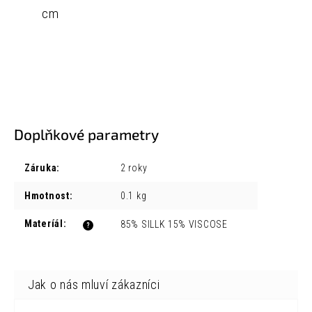
cm
Doplňkové parametry
Záruka
:
2 roky
Hmotnost
:
0.1 kg
Materíál
:
85% SILLK 15% VISCOSE
?