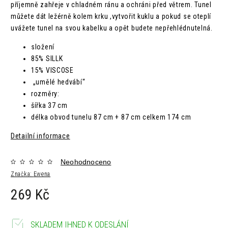
příjemně zahřeje v chladném ránu a ochráni před větrem.
Tunel
můžete dát ležérně kolem krku ,vytvořit kuklu a pokud se oteplí
uvážete tunel na svou kabelku a opět budete nepřehlédnutelná.
složení
85% SILLK
15% VISCOSE
„umělé hedvábí“
rozměry:
šířka 37 cm
délka obvod tunelu 87 cm + 87 cm celkem 174 cm
Detailní informace
Neohodnoceno
Značka:
Ewena
269 Kč
SKLADEM IHNED K ODESLÁNÍ