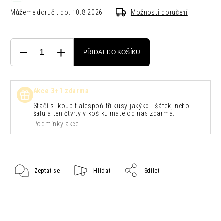
Můžeme doručit do:
10.8.2026
Možnosti doručení
PŘIDAT DO KOŠÍKU
Akce 3+1 zdarma
Stačí si koupit alespoň tři kusy jakýkoli šátek, nebo
šálu a ten čtvrtý v košíku máte od nás zdarma.
Podmínky akce
Zeptat se
Hlídat
Sdílet