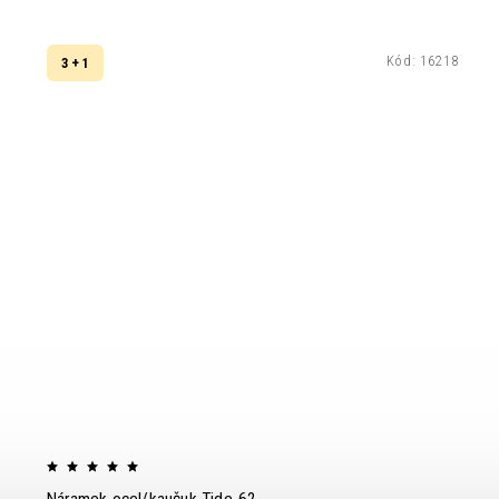
Kód:
16218
3 + 1