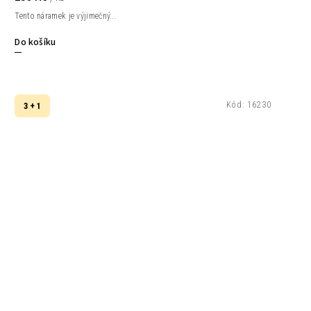
Tento náramek je výjimečný...
Do košíku
Kód:
16230
3 + 1