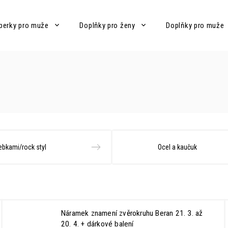
perky pro muže
Doplňky pro ženy
Doplňky pro muže
lebkami/rock styl
Ocel a kaučuk
Náramek znamení zvěrokruhu Beran 21. 3. až
20. 4.
+ dárkové balení