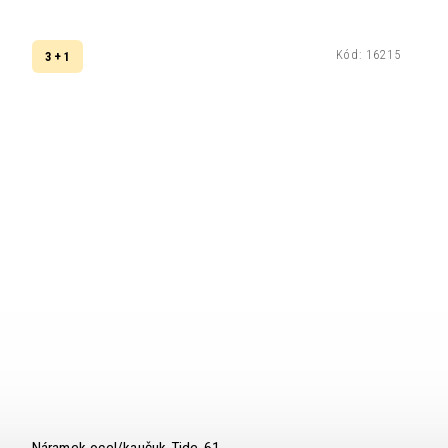
Kód:
16215
3 + 1