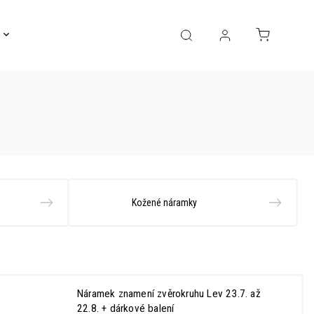
Gravírování
Pro děti
Výprodej
Bižuterie
Kožené náramky
Náramek znamení zvěrokruhu Lev 23.7. až
22.8.
+ dárkové balení