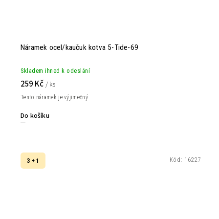
Náramek ocel/kaučuk kotva 5-Tide-69
Skladem ihned k odeslání
259 Kč
/ ks
Tento náramek je výjimečný...
Do košíku
Kód:
16227
3 + 1