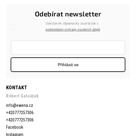
Odebírat newsletter
Odesláním objednávky souhlasíte s
podmínkami ochrany osobních údajů
Přihlásit se
KONTAKT
Róbert Galuščak
info
@
ewena.cz
+420777257306
+420777257306
Facebook
Instagram