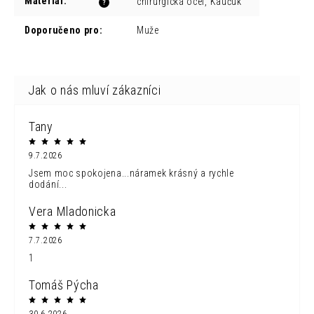
Materíál
:
chirurgická ocel, Kaučuk
?
Doporučeno pro
:
Muže
Tany
9.7.2026
Jsem moc spokojena...náramek krásný a rychle
dodání...
Vera Mladonicka
7.7.2026
1
Tomáš Pýcha