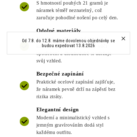
S hmotností pouhých 21 gramů je
náramek téměř neznatelný, což
zaručuje pohodlné nošení po celý den.
Odolné materiály
Vyrobeno z chirurgické oceli a
Od 7.8. do 12.8. máme dovolenou objednávky se
budou expedovat 13.8.2026
kaučuku, náramek je odolný vůči
opotřebení a dlouhodobě si udržuje
svůj vzhled.
Bezpečné zapínání
Praktické ocelové zapínání zajišťuje,
že náramek pevně drží na zápěstí bez
rizika ztráty.
Elegantní design
Moderní a minimalistický vzhled s
jemným gravírováním dodá styl
každému outfitu.