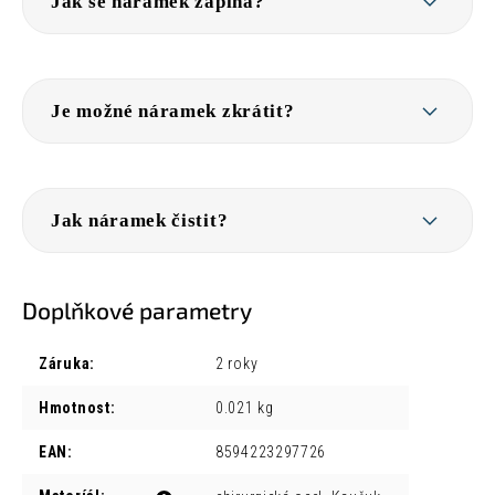
Jak se náramek zapíná?
Je možné náramek zkrátit?
Jak náramek čistit?
Doplňkové parametry
Záruka
:
2 roky
Hmotnost
:
0.021 kg
EAN
:
8594223297726