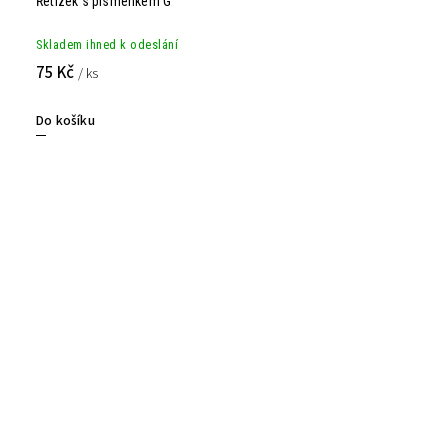
Řetízek s písmenkem G
Skladem ihned k odeslání
75 Kč
/ ks
Do košíku