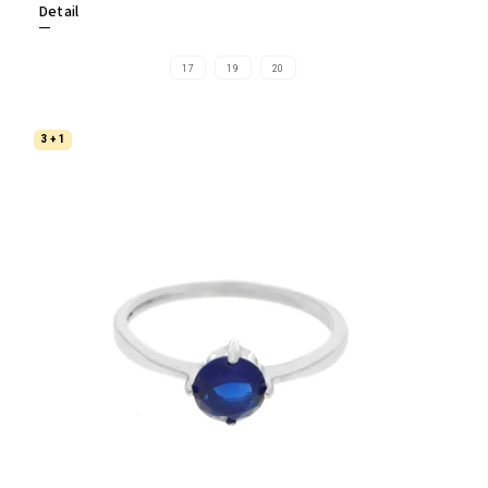
Detail
17
19
20
3 + 1