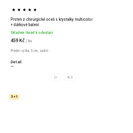
Prsten z chirurgické oceli s krystalky multicolor
+ dárkové balení
Skladem ihned k odeslání
459 Kč
/ ks
Přední výška 3 cm, zadní...
Detail
21
18,5
3 + 1