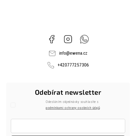
Facebook
Instagram
Whatsapp
info
@
ewena.cz
+420777257306
Odebírat newsletter
Odesláním objednávky souhlasíte s
podmínkami ochrany osobních údajů