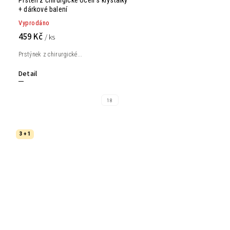
Prsten z chirurgické oceli s krystalky
+ dárkové balení
Vyprodáno
459 Kč
/ ks
Prstýnek z chirurgické...
Detail
18
3 + 1