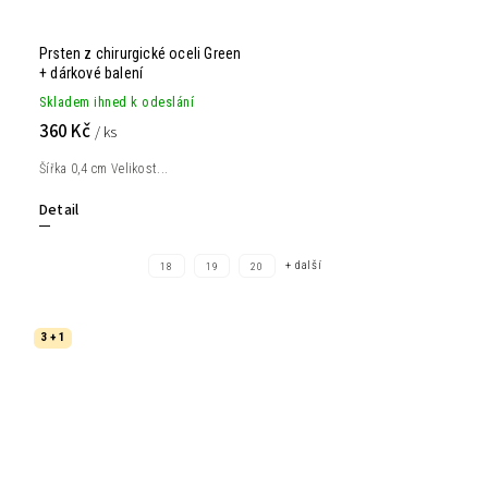
Prsten z chirurgické oceli Green
+ dárkové balení
Skladem ihned k odeslání
360 Kč
/ ks
Šířka 0,4 cm Velikost...
Detail
+ další
18
19
20
3 + 1