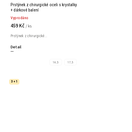
Prstýnek z chirurgické oceli s krystalky
+ dárkové balení
Vyprodáno
459 Kč
/ ks
Prstýnek z chirurgické...
Detail
16,5
17,5
3 + 1