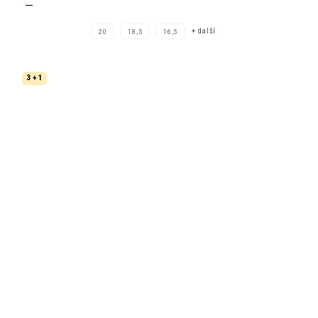
+ další
20
18,5
16,5
3 + 1