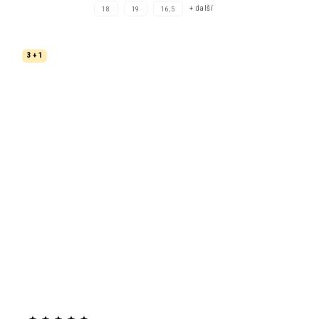
+ další
18
19
16,5
3 + 1