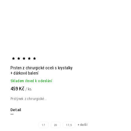
Prsten z chirurgické oceli s krystalky
+ dárkové balení
Skladem ihned k odeslání
459 Kč
/ ks
Prstýnek z chirurgické...
Detail
+ další
17
20
17,5