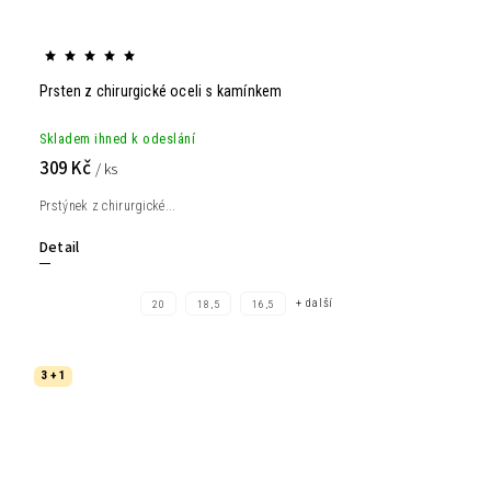
Prsten z chirurgické oceli s kamínkem
Skladem ihned k odeslání
309 Kč
/ ks
Prstýnek z chirurgické...
Detail
+ další
20
18,5
16,5
3 + 1