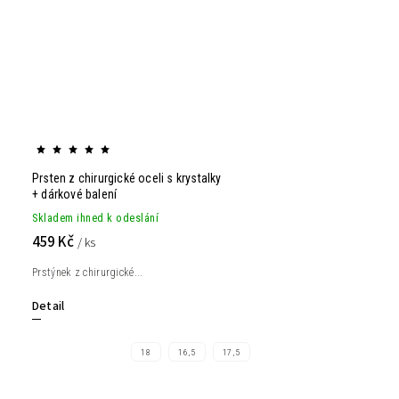
Prsten z chirurgické oceli s krystalky
+ dárkové balení
Skladem ihned k odeslání
459 Kč
/ ks
Prstýnek z chirurgické...
Detail
18
16,5
17,5