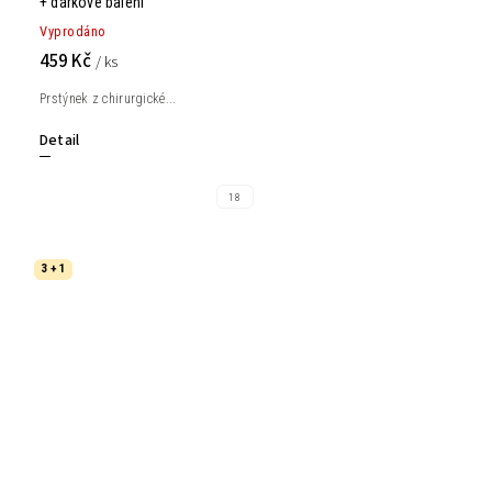
+ dárkové balení
Vyprodáno
459 Kč
/ ks
Prstýnek z chirurgické...
Detail
18
3 + 1