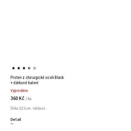
Prsten z chirurgické oceli Black
+ dárkové balení
Vyprodáno
360 Kč
/ ks
Šířka 0,25 cm. Velikost...
Detail