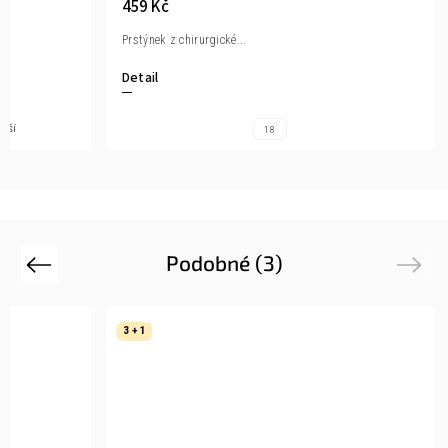
459 Kč
Prstýnek z chirurgické...
Detail
alší
18
Podobné (3)
Previous
Next
3 + 1