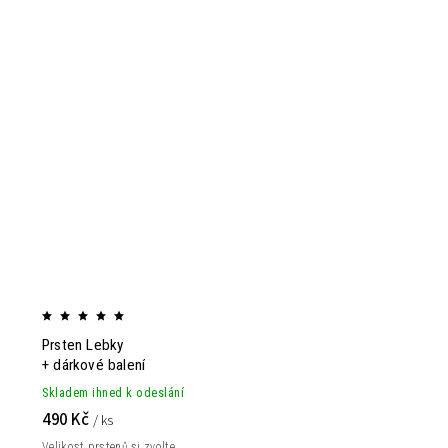
Prsten Lebky
+ dárkové balení
Skladem ihned k odeslání
490 Kč
/ ks
Velikost prstenů si zvolte...