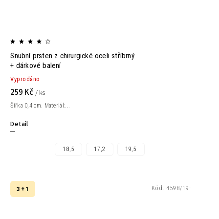
Snubní prsten z chirurgické oceli stříbrný
+ dárkové balení
Vyprodáno
259 Kč
/ ks
Šířka 0,4 cm. Materiál:...
Detail
18,5
17,2
19,5
Kód:
4598/19-
3 + 1