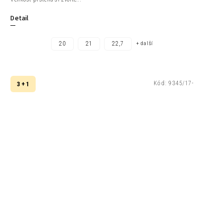
Detail
20
21
22,7
+ další
Kód:
9345/17-
3 + 1