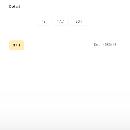
Detail
19
17,7
20.7
Kód:
4580/18
3 + 1