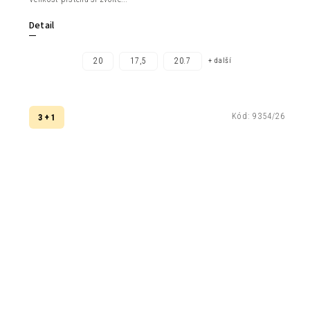
Detail
20
17,5
20.7
+ další
Kód:
9354/26
3 + 1