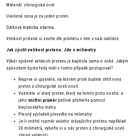
Materiál: chirurgická ocel
Uvedená cena je za jeden prsten.
Dárková krabička zdarma.
Velikost prstenů si zvolte dle průměru v mm v naši nabídce.
Jak zjistit velikost prstenu: Jde o milimetry
Výběr správné velikosti prstenu je kapitola sama o sobě. Jakým
způsobem byste tedy měli v tomto případě postupovat?
Nejprve si ujasněte, na kterém prstě budete chtít nový
prsten z chirurgické oceli nosit.
Vezměte si starý prsten, který na tomto prstu nosíte, a
jeho
vnitřní průměr
pečlivě přeměřte pomocí
krejčovského metru.
Přesný výsledek převeďte na milimetry.
Je-li vnitřní rozměr vašeho stávajícího prstenu například
20 milimetrů, vyberte si u nás prsten z chirurgické oceli
stejné velikosti.