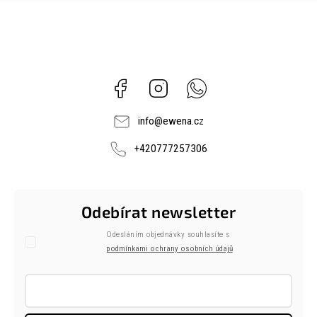
Facebook
Instagram
Whatsapp
info
@
ewena.cz
+420777257306
Odebírat newsletter
Odesláním objednávky souhlasíte s
podmínkami ochrany osobních údajů