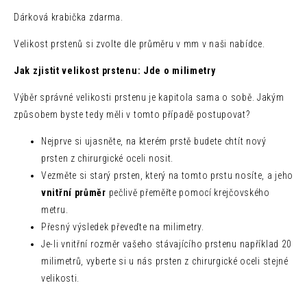
Dárková krabička zdarma.
Velikost prstenů si zvolte dle průměru v mm v naši nabídce.
Jak zjistit velikost prstenu: Jde o milimetry
Výběr správné velikosti prstenu je kapitola sama o sobě. Jakým
způsobem byste tedy měli v tomto případě postupovat?
Nejprve si ujasněte, na kterém prstě budete chtít nový
prsten z chirurgické oceli nosit.
Vezměte si starý prsten, který na tomto prstu nosíte, a jeho
vnitřní průměr
pečlivě přeměřte pomocí krejčovského
metru.
Přesný výsledek převeďte na milimetry.
Je-li vnitřní rozměr vašeho stávajícího prstenu například 20
milimetrů, vyberte si u nás prsten z chirurgické oceli stejné
velikosti.