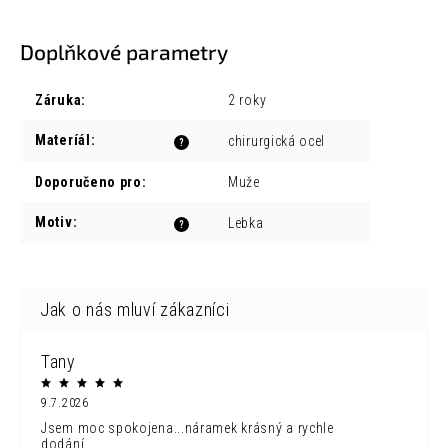
Doplňkové parametry
Záruka
:
2 roky
Materíál
:
chirurgická ocel
?
Doporučeno pro
:
Muže
Motiv
:
Lebka
?
Tany
9.7.2026
Jsem moc spokojena...náramek krásný a rychle
dodání...