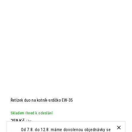
Řetízek duo na kotník-srdíčko EW-35
Skladem ihned k odeslání
259 Kč
/ ks
Od 7.8. do 12.8. máme dovolenou objednávky se
Řetízek duo na...