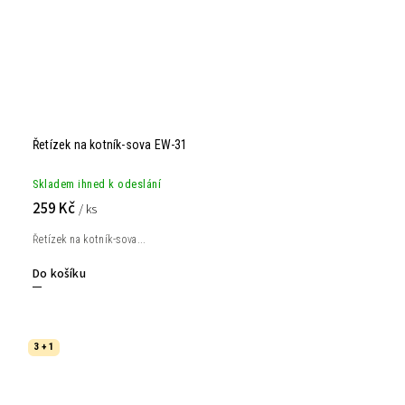
Řetízek na kotník-sova EW-31
Skladem ihned k odeslání
259 Kč
/ ks
Řetízek na kotník-sova...
Do košíku
3 + 1