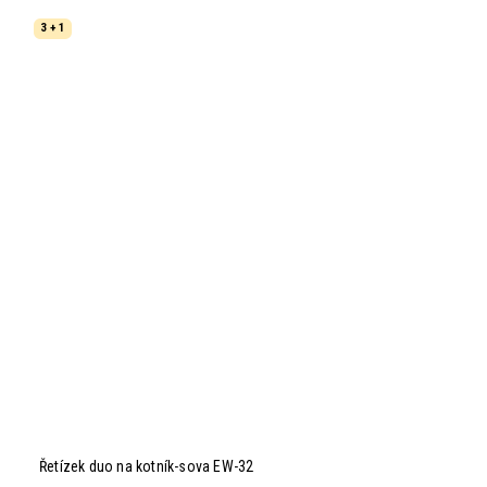
3 + 1
Řetízek duo na kotník-sova EW-32