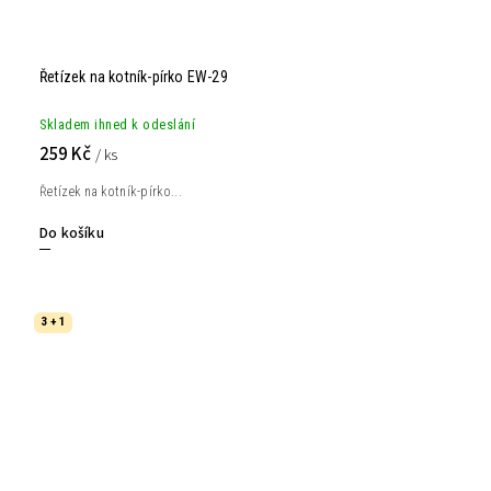
Řetízek na kotník-pírko EW-29
Skladem ihned k odeslání
259 Kč
/ ks
Řetízek na kotník-pírko...
Do košíku
3 + 1