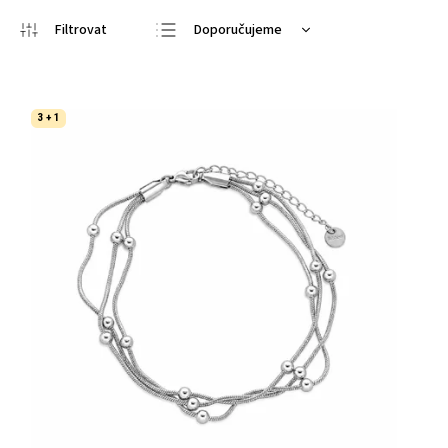
Doporučujeme
Nejlevnější
Nejdražší
3 + 1
Nejprodávanější
Abecedně