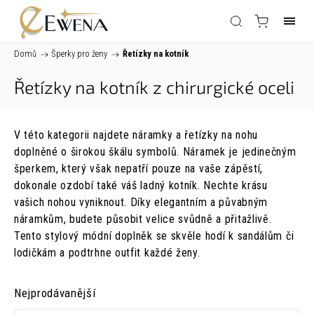
Domů
/
Šperky pro ženy
/
Řetízky na kotník
Řetízky na kotník z chirurgické oceli
V této kategorii najdete náramky a řetízky na nohu
doplněné o širokou škálu symbolů. Náramek je jedinečným
šperkem, který však nepatří pouze na vaše zápěstí,
dokonale ozdobí také váš ladný kotník. Nechte krásu
vašich nohou vyniknout. Díky elegantním a půvabným
náramkům, budete působit velice svůdně a přitažlivě.
Tento stylový módní doplněk se skvěle hodí k sandálům či
lodičkám a podtrhne outfit každé ženy.
Nejprodávanější