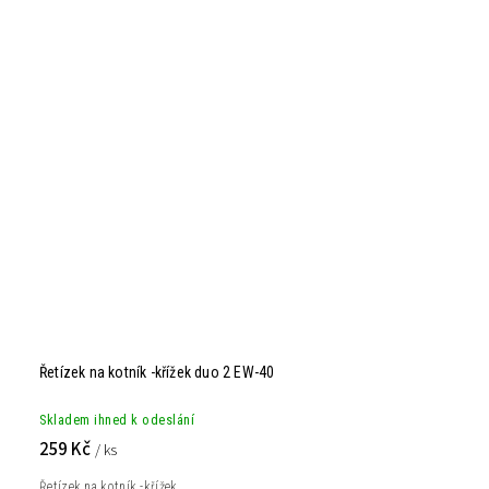
Řetízek na kotník -křížek duo 2 EW-40
Skladem ihned k odeslání
259 Kč
/ ks
Řetízek na kotník -křížek...