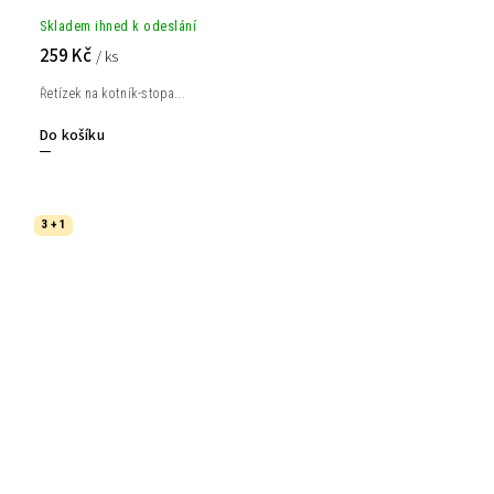
Skladem ihned k odeslání
259 Kč
/ ks
Řetízek na kotník-stopa...
Do košíku
3 + 1