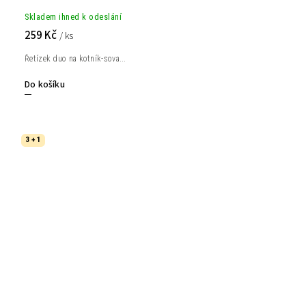
Skladem ihned k odeslání
259 Kč
/ ks
Řetízek duo na kotník-sova...
Do košíku
3 + 1