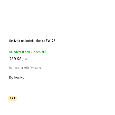
Řetízek na kotník-kladka EW-26
Skladem ihned k odeslání
259 Kč
/ ks
Řetízek na kotník-kladka...
Do košíku
3 + 1