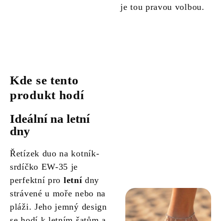
je tou pravou volbou.
Kde se tento
produkt hodí
Ideální na letní
dny
Řetízek duo na kotník-
srdíčko EW-35 je
perfektní pro
letní
dny
strávené u moře nebo na
pláži. Jeho jemný design
se hodí k letním šatům a