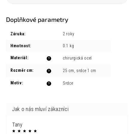
Doplňkové parametry
Záruka
:
2 roky
Hmotnost
:
0.1 kg
Materíál
:
chirurgická ocel
?
Rozměr cm
:
25 cm, srdce 1 cm
?
Motiv
:
Srdce
?
Tany