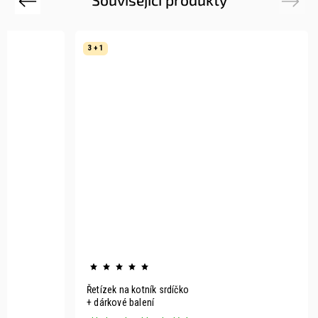
Previous
Next
3 + 1
Řetízek na kotník srdíčko
+ dárkové balení