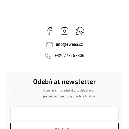
Facebook
Instagram
Whatsapp
info
@
ewena.cz
+420777257306
Odebírat newsletter
Odesláním objednávky souhlasíte s
podmínkami ochrany osobních údajů