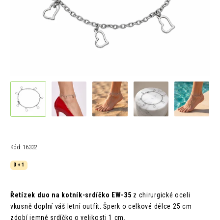
Kód:
16332
3 + 1
Řetízek duo na kotník-srdíčko EW-35
z chirurgické oceli
vkusně doplní váš letní outfit. Šperk o celkové délce 25 cm
zdobí jemné srdíčko o velikosti 1 cm.