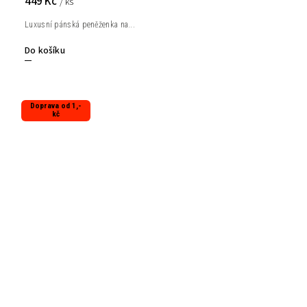
449 Kč
/ ks
Luxusní pánská peněženka na...
Do košíku
Doprava od 1,-
kč