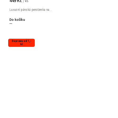
449 Kč
/ ks
Luxusní pánská peněženka na...
Do košíku
Doprava od 1,-
kč