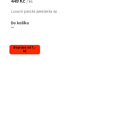
449 Kč
/ ks
Luxusní pánská peněženka na...
Do košíku
Doprava od 1,-
kč