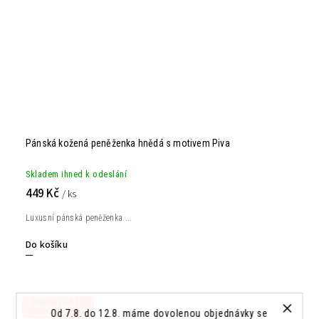
Pánská kožená peněženka hnědá s motivem Piva
Skladem ihned k odeslání
449 Kč
/ ks
Luxusní pánská peněženka....
Do košíku
Doprava od 1,-
kč
Od 7.8. do 12.8. máme dovolenou objednávky se