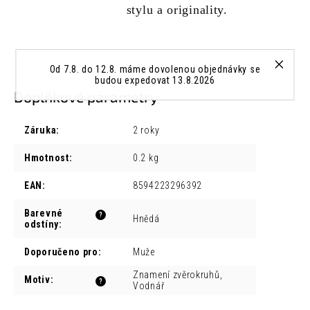
stylu a originality.
Od 7.8. do 12.8. máme dovolenou objednávky se
budou expedovat 13.8.2026
Doplňkové parametry
Záruka
:
2 roky
Hmotnost
:
0.2 kg
EAN
:
8594223296392
Barevné
?
Hnědá
odstíny
:
Doporučeno pro
:
Muže
Znamení zvěrokruhů,
Motiv
:
?
Vodnář