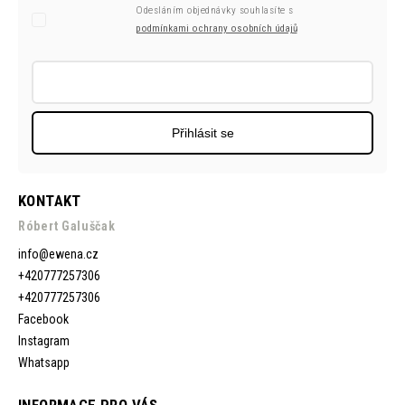
Odesláním objednávky souhlasíte s
podmínkami ochrany osobních údajů
Přihlásit se
KONTAKT
Róbert Galuščak
info
@
ewena.cz
+420777257306
+420777257306
Facebook
Instagram
Whatsapp