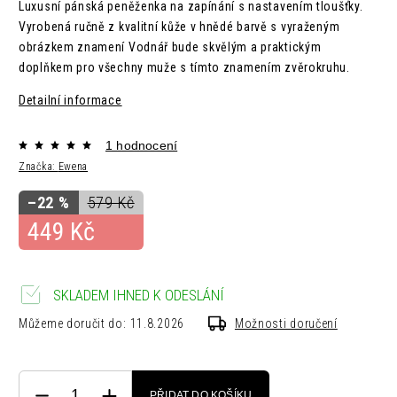
Luxusní pánská peněženka na zapínání s nastavením tloušťky.
Vyrobená ručně z kvalitní kůže v hnědé barvě s vyraženým
obrázkem znamení Vodnář bude skvělým a praktickým
doplňkem pro všechny muže s tímto znamením zvěrokruhu.
Detailní informace
1 hodnocení
Značka:
Ewena
–22 %
579 Kč
449 Kč
SKLADEM IHNED K ODESLÁNÍ
Můžeme doručit do:
11.8.2026
Možnosti doručení
PŘIDAT DO KOŠÍKU