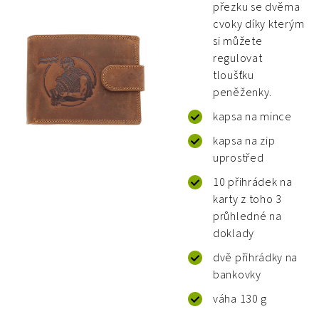
přezku se dvěma
cvoky díky kterým
si můžete
regulovat
tloušťku
peněženky.
kapsa na mince
kapsa na zip
uprostřed
10 přihrádek na
karty z toho 3
průhledné na
doklady
dvě přihrádky na
bankovky
váha 130 g