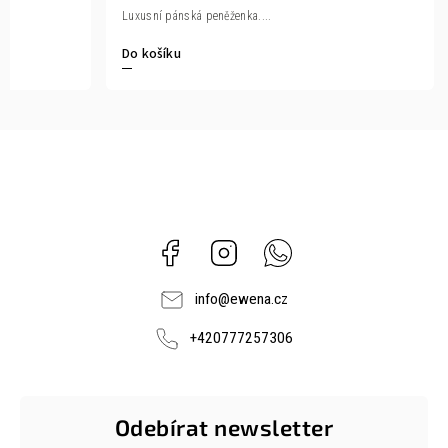
Luxusní pánská peněženka....
Do košíku
Facebook
Instagram
Whatsapp
info
@
ewena.cz
+420777257306
Odebírat newsletter