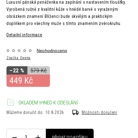
Luxusní pánská peněženka na zapínání s nastavením tloušťky.
Vyrobená ručně z kvalitní kůže v hnědé barvě s vyraženým
obrázkem znamení Blíženci bude skvělým a praktickým
doplňkem pro všechny muže s tímto znamením zvěrokruhu.
Detailní informace
Neohodnoceno
Značka:
Ewena
–22 %
579 Kč
449 Kč
SKLADEM IHNED K ODESLÁNÍ
Můžeme doručit do:
10.8.2026
Možnosti doručení
PŘIDAT DO KOŠÍKU