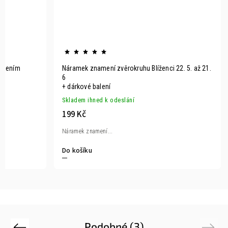
amením
Náramek znamení zvěrokruhu Blíženci 22. 5. až 21.
6
+ dárkové balení
Skladem ihned k odeslání
199 Kč
Náramek znamení...
Do košíku
Podobné (3)
Previous
Next