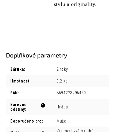
stylu a originality.
Doplňkové parametry
Záruka
:
2 roky
Hmotnost
:
0.2 kg
EAN
:
8594223296439
Barevné
?
Hnědá
odstíny
:
Doporučeno pro
:
Muže
Znamení zvěrokruhů,