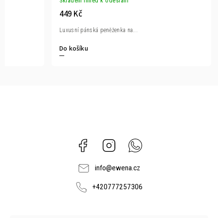
Skladem ihned k odeslání
449 Kč
Luxusní pánská peněženka na...
Do košíku
Facebook
Instagram
Whatsapp
info
@
ewena.cz
+420777257306