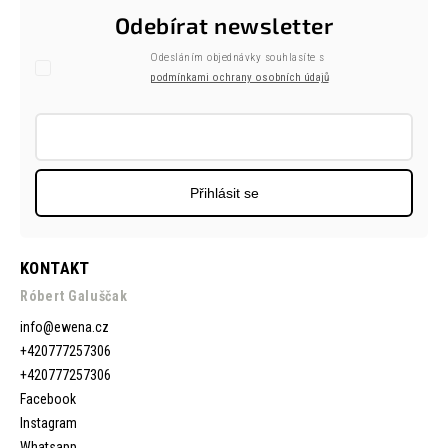
Odebírat newsletter
Odesláním objednávky souhlasíte s
podmínkami ochrany osobních údajů
Přihlásit se
KONTAKT
Róbert Galuščak
info
@
ewena.cz
+420777257306
+420777257306
Facebook
Instagram
Whatsapp