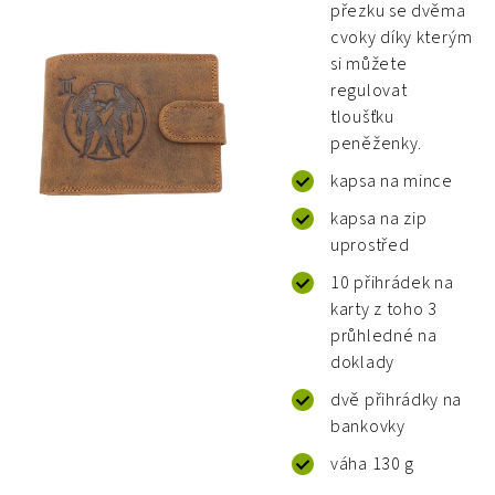
přezku se dvěma
cvoky díky kterým
si můžete
regulovat
tloušťku
peněženky.
kapsa na mince
kapsa na zip
uprostřed
10 přihrádek na
karty z toho 3
průhledné na
doklady
dvě přihrádky na
bankovky
váha 130 g