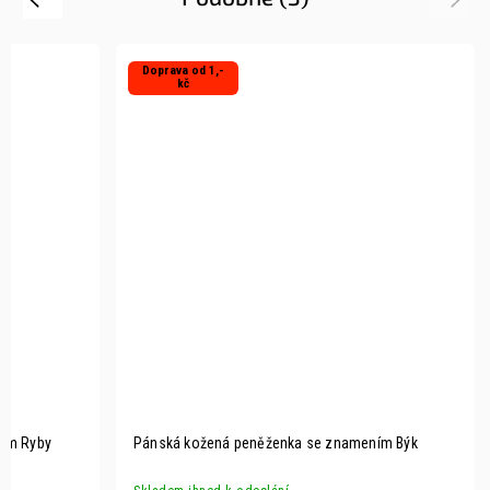
Doprava od 1,-
kč
ním Ryby
Pánská kožená peněženka se znamením Býk