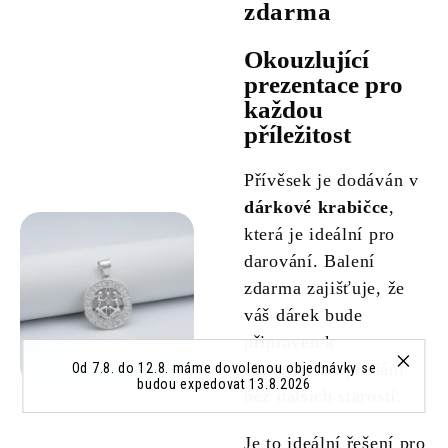
zdarma
Okouzlující
prezentace pro
každou
příležitost
Přívěsek je dodáván v
dárkové krabičce
,
která je ideální pro
darování. Balení
zdarma zajišťuje, že
váš dárek bude
připraven k
okamžitému předání
Od 7.8. do 12.8. máme dovolenou objednávky se
budou expedovat 13.8.2026
bez dalších starostí.
Je to ideální řešení pro