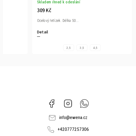
Skladem ihned k odeslání
309 Kč
Ocelový řetízek. Délka 50...
Detail
2,5
3,5
4,5
Facebook
Instagram
Whatsapp
info
@
ewena.cz
+420777257306