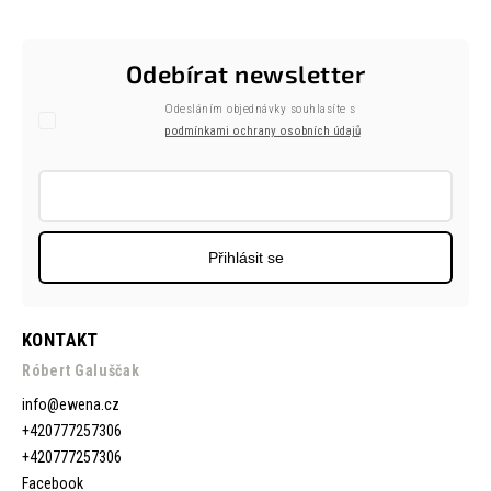
Odebírat newsletter
Odesláním objednávky souhlasíte s
podmínkami ochrany osobních údajů
Přihlásit se
KONTAKT
Róbert Galuščak
info
@
ewena.cz
+420777257306
+420777257306
Facebook