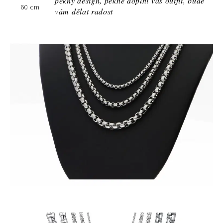
pěkný design, pěkně doplní váš outfit, bude
vám dělat radost