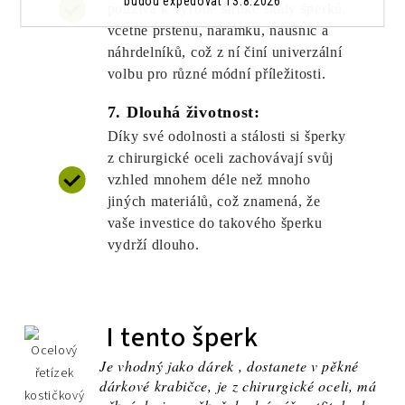
budou expedovat 13.8.2026
používá k výrobě široké škály šperků,
včetně prstenů, náramků, náušnic a
náhrdelníků, což z ní činí univerzální
volbu pro různé módní příležitosti.
7. Dlouhá životnost:
Díky své odolnosti a stálosti si šperky
z chirurgické oceli zachovávají svůj
vzhled mnohem déle než mnoho
jiných materiálů, což znamená, že
vaše investice do takového šperku
vydrží dlouho.
I tento šperk
Je vhodný jako dárek , dostanete v pěkné
dárkové krabičce, je z chirurgické oceli, má