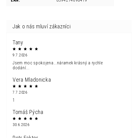
EAN
:
8594214698419
Tany
9.7.2026
Jsem moc spokojena...náramek krásný a rychle
dodání...
Vera Mladonicka
7.7.2026
1
Tomáš Pýcha
30.6.2026
Petr Faktor