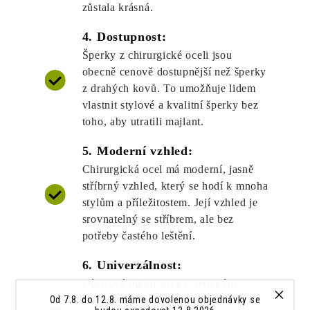
zůstala krásná.
4. Dostupnost:
Šperky z chirurgické oceli jsou
obecně cenově dostupnější než šperky
z drahých kovů. To umožňuje lidem
vlastnit stylové a kvalitní šperky bez
toho, aby utratili majlant.
5. Moderní vzhled:
Chirurgická ocel má moderní, jasně
stříbrný vzhled, který se hodí k mnoha
stylům a příležitostem. Její vzhled je
srovnatelný se stříbrem, ale bez
potřeby častého leštění.
6. Univerzálnost:
Díky své odolnosti a estetickým
Od 7.8. do 12.8. máme dovolenou objednávky se
vlastnostem se chirurgická ocel