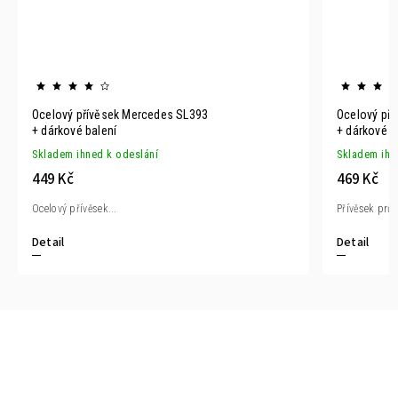
Ocelový přívěsek Mercedes SL393
Ocelový př
+ dárkové balení
+ dárkové b
Skladem ihned k odeslání
Skladem ihn
449 Kč
469 Kč
Ocelový přívěsek...
Přívěsek prům
Detail
Detail