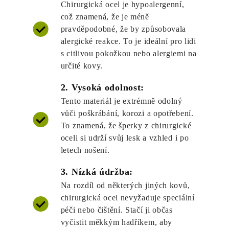
Chirurgická ocel je hypoalergenní,
což znamená, že je méně
pravděpodobné, že by způsobovala
alergické reakce. To je ideální pro lidi
s citlivou pokožkou nebo alergiemi na
určité kovy.
2. Vysoká odolnost:
Tento materiál je extrémně odolný
vůči poškrábání, korozi a opotřebení.
To znamená, že šperky z chirurgické
oceli si udrží svůj lesk a vzhled i po
letech nošení.
3. Nízká údržba:
Na rozdíl od některých jiných kovů,
chirurgická ocel nevyžaduje speciální
péči nebo čištění. Stačí ji občas
vyčistit měkkým hadříkem, aby