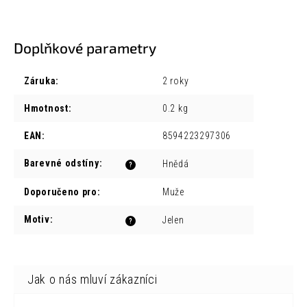
Doplňkové parametry
Záruka
:
2 roky
Hmotnost
:
0.2 kg
EAN
:
8594223297306
Barevné odstíny
:
Hnědá
?
Doporučeno pro
:
Muže
Motiv
:
Jelen
?