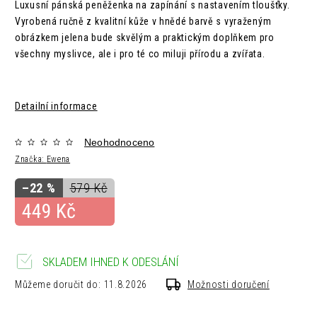
Luxusní pánská peněženka na zapínání s nastavením tloušťky.
Vyrobená ručně z kvalitní kůže v hnědé barvě s vyraženým
obrázkem jelena bude skvělým a praktickým doplňkem pro
všechny myslivce, ale i pro té co miluji přírodu a zvířata.
Detailní informace
Neohodnoceno
Značka:
Ewena
–22 %
579 Kč
449 Kč
SKLADEM IHNED K ODESLÁNÍ
Můžeme doručit do:
11.8.2026
Možnosti doručení