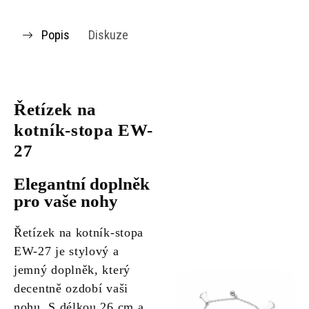
Popis
Diskuze
Řetízek na
kotník-stopa EW-
27
Elegantní doplněk
pro vaše nohy
Řetízek na kotník-stopa
EW-27 je stylový a
jemný doplněk, který
decentně ozdobí vaši
nohu. S délkou 26 cm a