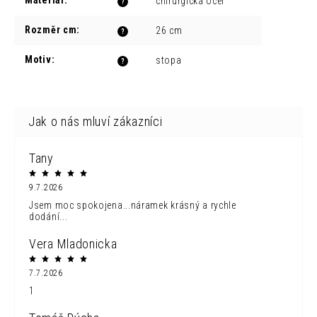
Materíál
:
chirurgická ocel
?
Rozměr cm
:
26 cm
?
Motiv
:
stopa
?
Tany
9.7.2026
Jsem moc spokojena...náramek krásný a rychle
dodání...
Vera Mladonicka
7.7.2026
1