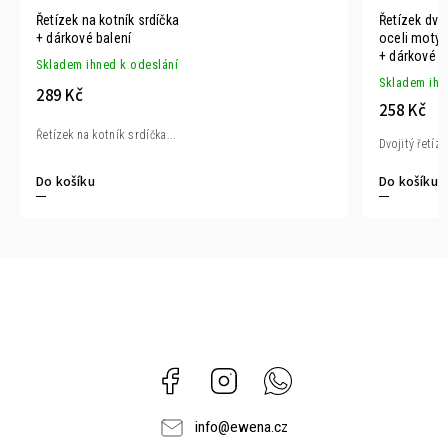
Řetízek na kotník srdíčka
Řetízek dvoj
+ dárkové balení
oceli motýl
+ dárkové b
Skladem ihned k odeslání
Skladem ihn
289 Kč
258 Kč
Řetízek na kotník srdíčka...
Dvojitý řetíze
Do košíku
Do košíku
Facebook
Instagram
Whatsapp
info
@
ewena.cz