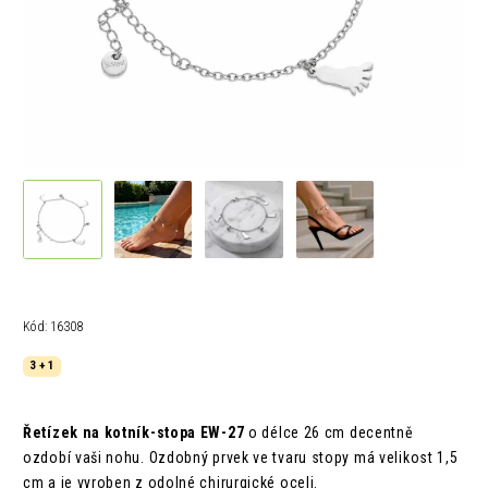
Kód:
16308
3 + 1
Řetízek na kotník-stopa EW-27
o délce 26 cm decentně
ozdobí vaši nohu. Ozdobný prvek ve tvaru stopy má velikost 1,5
cm a je vyroben z odolné chirurgické oceli.