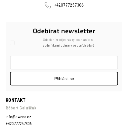
+420777257306
Odebírat newsletter
Odesláním objednávky souhlasíte s
podmínkami ochrany osobních údajů
Přihlásit se
KONTAKT
Róbert Galuščak
info
@
ewena.cz
+420777257306