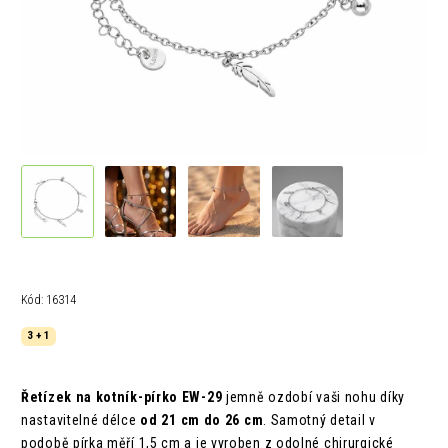
Kód:
16314
3 + 1
Řetízek na kotník-pírko EW-29
jemně ozdobí vaši nohu díky
nastavitelné délce
od 21 cm do 26 cm
. Samotný detail v
podobě pírka měří 1,5 cm a je vyroben z odolné chirurgické