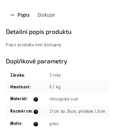
Popis
Diskuze
Detailní popis produktu
Popis produktu není dostupný
Doplňkové parametry
Záruka
:
2 roky
Hmotnost
:
0.1 kg
Materíál
:
chirurgická ocel
?
Rozměr cm
:
21cm do 26cm, přívěšek 1,5cm
?
Motiv
:
pírko
?