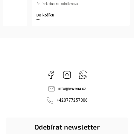
Řetízek duo na kotník-sova...
Do košíku
Facebook
Instagram
Whatsapp
info
@
ewena.cz
+420777257306
Odebírat newsletter