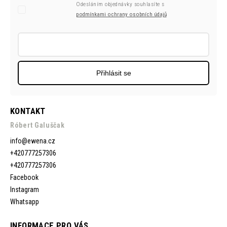
Odesláním objednávky souhlasíte s
podmínkami ochrany osobních údajů
Přihlásit se
KONTAKT
Róbert Galuščak
info
@
ewena.cz
+420777257306
+420777257306
Facebook
Instagram
Whatsapp
INFORMACE PRO VÁS