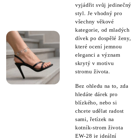
vyjádřit svůj jedinečný
styl. Je vhodný pro
všechny věkové
kategorie, od mladých
dívek po dospělé ženy,
které ocení jemnou
eleganci a význam
skrytý v motivu
stromu života.
Bez ohledu na to, zda
hledáte dárek pro
blízkého, nebo si
chcete udělat radost
sami, řetízek na
kotník-strom života
EW-28 je ideální