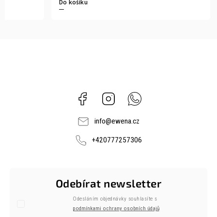
Do košíku
Facebook
Instagram
Whatsapp
info
@
ewena.cz
+420777257306
Odebírat newsletter
Odesláním objednávky souhlasíte s
podmínkami ochrany osobních údajů