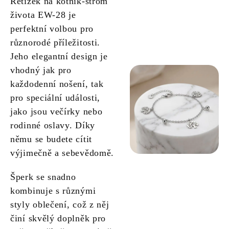
Řetízek na kotník-strom
života EW-28 je
perfektní volbou pro
různorodé příležitosti.
Jeho elegantní design je
vhodný jak pro
každodenní nošení, tak
pro speciální události,
jako jsou večírky nebo
rodinné oslavy. Díky
němu se budete cítit
výjimečně a sebevědomě.
Šperk se snadno
kombinuje s různými
styly oblečení, což z něj
činí skvělý doplněk pro