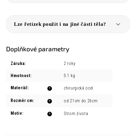
Lze řetízek použít i na jiné části těla?
Doplňkové parametry
Záruka
:
2 roky
Hmotnost
:
0.1 kg
Materíál
:
chirurgická ocel
?
Rozměr cm
:
od 21cm do 26cm
?
Motiv
:
Strom života
?