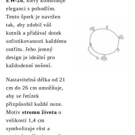
EW-28
, který kombinuje
eleganci s pohodlím.
Tento šperk je navržen
tak, aby zdobil váš
kotník a přidával dotek
sofistikovanosti každému
outfitu. Jeho jemný
design je ideální pro
každodenní nošení.
Nastavitelná délka od 21
cm do 26 cm umožňuje,
aby se řetízek
přizpůsobil každé noze.
Motiv
stromu života
o
velikosti 1,4 cm
symbolizuje růst a