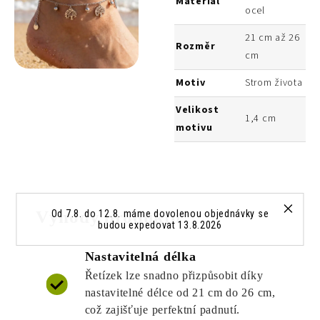
Materiál
ocel
21 cm až 26
Rozměr
cm
Motiv
Strom života
Velikost
1,4 cm
motivu
Výhody produktu
Od 7.8. do 12.8. máme dovolenou objednávky se
budou expedovat 13.8.2026
Nastavitelná délka
Řetízek lze snadno přizpůsobit díky
nastavitelné délce od 21 cm do 26 cm,
což zajišťuje perfektní padnutí.