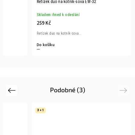
Řetízek duo na kotník-sova EW-32
Skladem ihned k odeslání
259 Kč
Řetízek duo na kotník-sova...
Do košíku
Podobné (3)
Previous
Next
3 + 1