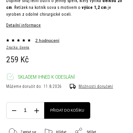
Doplňte svůj letní outfit o jemný šperk, který vyniká
délkou 25
cm
. Řetízek na kotník sova s motivem o
výšce 1,2 cm
je
vyroben z odolné chirurgické oceli.
Detailní informace
2 hodnocení
Značka:
Ewena
259 Kč
SKLADEM IHNED K ODESLÁNÍ
Můžeme doručit do:
11.8.2026
Možnosti doručení
PŘIDAT DO KOŠÍKU
Zeptat se
Hlídat
Sdílet