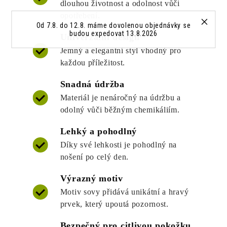
dlouhou životnost a odolnost vůči
opotřebení.
Od 7.8. do 12.8. máme dovolenou objednávky se
budou expedovat 13.8.2026
Univerzální design
Jemný a elegantní styl vhodný pro
každou příležitost.
Snadná údržba
Materiál je nenáročný na údržbu a
odolný vůči běžným chemikáliím.
Lehký a pohodlný
Díky své lehkosti je pohodlný na
nošení po celý den.
Výrazný motiv
Motiv sovy přidává unikátní a hravý
prvek, který upoutá pozornost.
Bezpečný pro citlivou pokožku