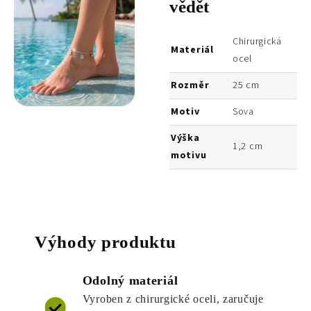
vědět
Chirurgická
Materiál
ocel
Rozměr
25 cm
Motiv
Sova
Výška
1,2 cm
motivu
Výhody produktu
Odolný materiál
Vyroben z chirurgické oceli, zaručuje