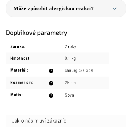
Může způsobit alergickou reakci?
Doplňkové parametry
Záruka
:
2 roky
Hmotnost
:
0.1 kg
Materíál
:
chirurgická ocel
?
Rozměr cm
:
25 cm
?
Motiv
:
Sova
?