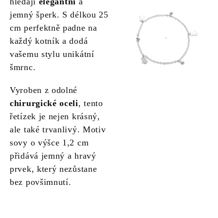
hledají
elegantní
a
jemný šperk. S délkou 25
cm perfektně padne na
každý kotník a dodá
vašemu stylu unikátní
šmrnc.
Vyroben z odolné
chirurgické oceli
, tento
řetízek je nejen krásný,
ale také trvanlivý. Motiv
sovy o výšce 1,2 cm
přidává jemný a hravý
prvek, který nezůstane
bez povšimnutí.