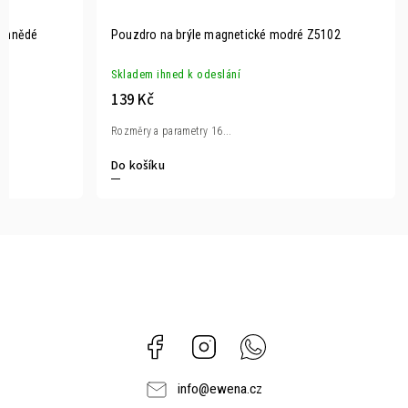
í hnědé
Pouzdro na brýle magnetické modré Z5102
Skladem ihned k odeslání
139 Kč
Rozměry a parametry 16...
Do košíku
Facebook
Instagram
Whatsapp
info
@
ewena.cz