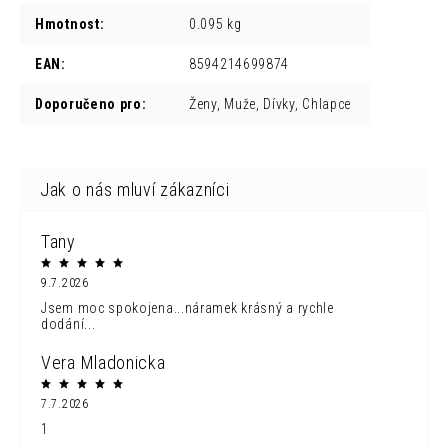
Hmotnost
:
0.095 kg
EAN
:
8594214699874
Doporučeno pro
:
Ženy, Muže, Dívky, Chlapce
Tany
9.7.2026
Jsem moc spokojena...náramek krásný a rychle
dodání...
Vera Mladonicka
7.7.2026
1