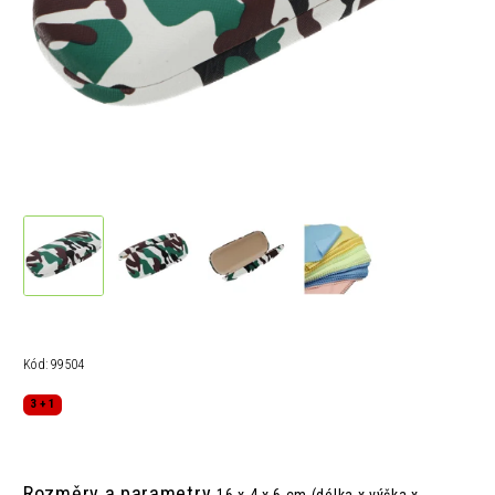
Kód:
99504
3 + 1
Rozměry a parametry