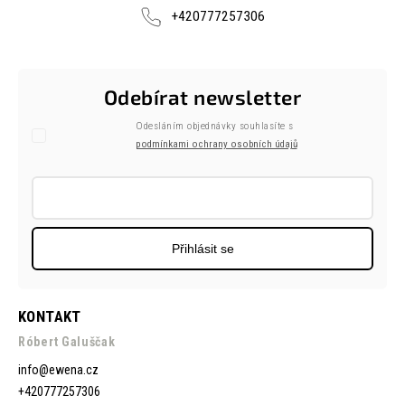
+420777257306
Odebírat newsletter
Odesláním objednávky souhlasíte s
podmínkami ochrany osobních údajů
Přihlásit se
KONTAKT
Róbert Galuščak
info
@
ewena.cz
+420777257306