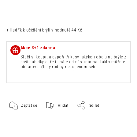
+ Hadřík k očištěni brýlí
v hodnotě 44 Kč
Akce 3+1 zdarma
Stačí si koupit alespoň tři kusy jakýkoli obalu na brýle z
naší nabídky a třetí máte od nás zdarma. Takto můžete
obdarovat členy rodiny nebo jenom sebe.
Zeptat se
Hlídat
Sdílet