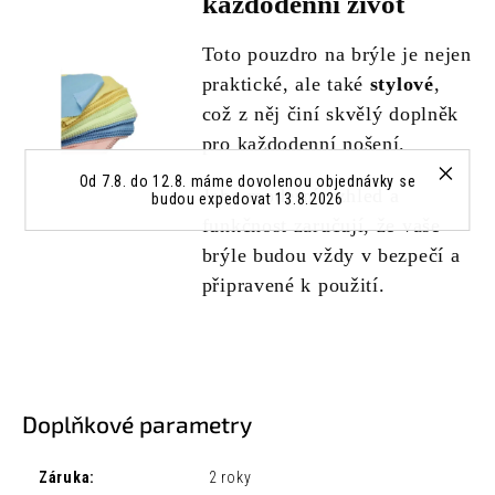
každodenní život
Toto pouzdro na brýle je nejen
praktické, ale také
stylové
,
což z něj činí skvělý doplněk
pro každodenní nošení.
Od 7.8. do 12.8. máme dovolenou objednávky se
Jeho moderní vzhled a
budou expedovat 13.8.2026
funkčnost zaručují, že vaše
brýle budou vždy v bezpečí a
připravené k použití.
Doplňkové parametry
Záruka
:
2 roky