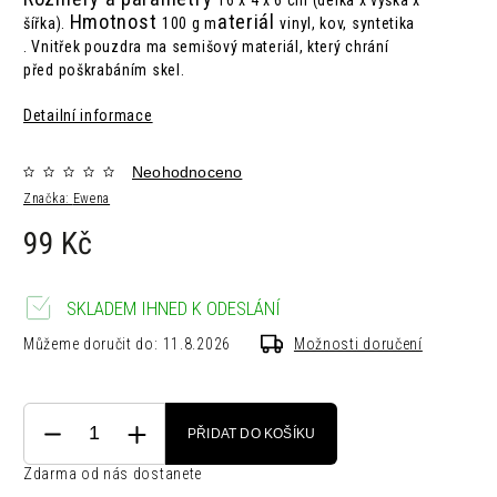
16 x 4 x 6 cm (délka x výška x
Hmotnost
ateriál
šířka).
100 g m
vinyl, kov, syntetika
.
Vnitřek pouzdra ma semišový materiál, který chrání
před poškrabáním skel.
Detailní informace
Neohodnoceno
Značka:
Ewena
99 Kč
SKLADEM IHNED K ODESLÁNÍ
Můžeme doručit do:
11.8.2026
Možnosti doručení
PŘIDAT DO KOŠÍKU
Zdarma od nás dostanete