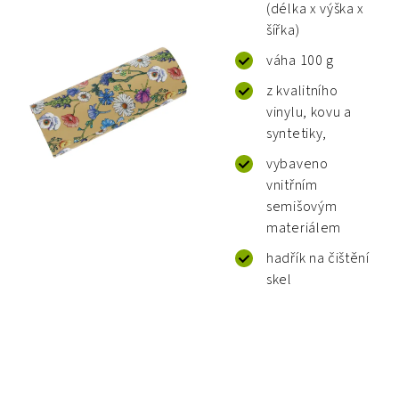
(délka x výška x
šířka)
váha 100 g
z kvalitního
vinylu, kovu a
syntetiky,
vybaveno
vnitřním
semišovým
materiálem
hadřík na čištění
skel