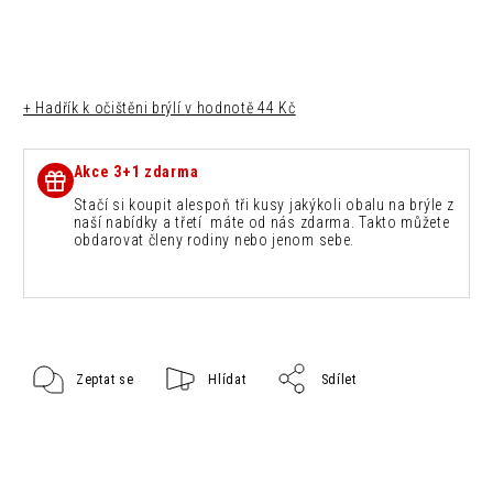
+ Hadřík k očištěni brýlí
v hodnotě 44 Kč
Akce 3+1 zdarma
Stačí si koupit alespoň tři kusy jakýkoli obalu na brýle z
naší nabídky a třetí máte od nás zdarma. Takto můžete
obdarovat členy rodiny nebo jenom sebe.
Zeptat se
Hlídat
Sdílet