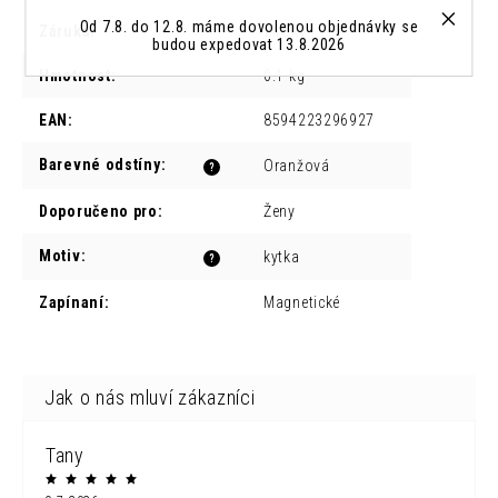
Od 7.8. do 12.8. máme dovolenou objednávky se
Záruka
:
2 roky
budou expedovat 13.8.2026
Hmotnost
:
0.1 kg
EAN
:
8594223296927
Barevné odstíny
:
Oranžová
?
Doporučeno pro
:
Ženy
Motiv
:
kytka
?
Zapínaní
:
Magnetické
Tany