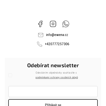
Facebook
Instagram
Whatsapp
info
@
ewena.cz
+420777257306
Odebírat newsletter
Odesláním objednávky souhlasíte s
podmínkami ochrany osobních údajů
Přihlásit se