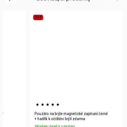
3 + 1
ow
Pouzdro na brýle magnetické zapínaní černé
+ hadřík k očištěni brýlí zdarma
Skladem ihned k odeslání