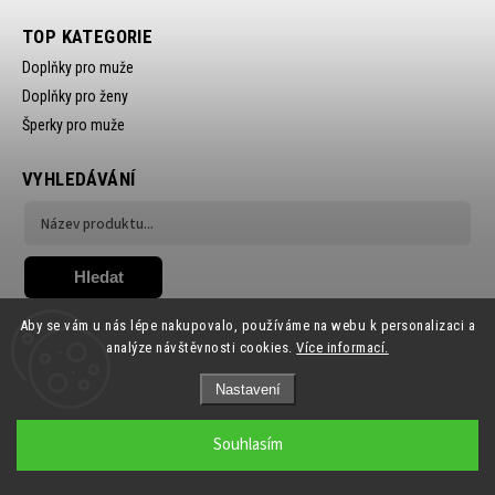
TOP KATEGORIE
Doplňky pro muže
Doplňky pro ženy
Šperky pro muže
VYHLEDÁVÁNÍ
Hledat
Aby se vám u nás lépe nakupovalo, používáme na webu k personalizaci a
analýze návštěvnosti cookies.
Více informací.
Nastavení
Copyright 2026
Ewena.CZ
. Všechna práva vyhrazena.
Souhlasím
Grafický návrh vytvořil a nakódoval
Shoptak.cz