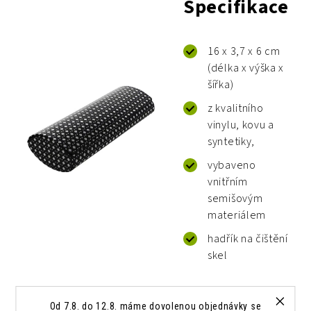
Specifikace
16 x 3,7 x 6 cm
(délka x výška x
šířka)
z kvalitního
vinylu, kovu a
syntetiky,
vybaveno
vnitřním
semišovým
materiálem
hadřík na čištění
skel
Od 7.8. do 12.8. máme dovolenou objednávky se