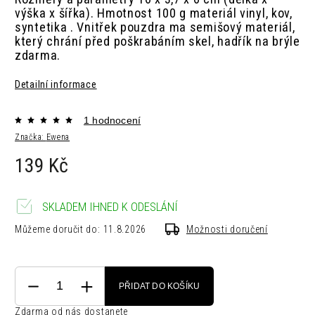
výška x šířka).
Hmotnost
100 g m
ateriál
vinyl, kov,
syntetika .
Vnitřek pouzdra ma semišový materiál,
který chrání před poškrabáním skel, hadřík na brýle
zdarma.
Detailní informace
1 hodnocení
Značka:
Ewena
139 Kč
SKLADEM IHNED K ODESLÁNÍ
Můžeme doručit do:
11.8.2026
Možnosti doručení
PŘIDAT DO KOŠÍKU
Zdarma od nás dostanete