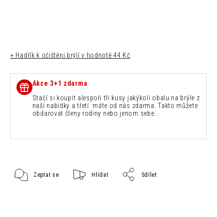
+ Hadřík k očištěni brýlí
v hodnotě 44 Kč
Akce 3+1 zdarma
Stačí si koupit alespoň tři kusy jakýkoli obalu na brýle z
naší nabídky a třetí máte od nás zdarma. Takto můžete
obdarovat členy rodiny nebo jenom sebe.
Zeptat se
Hlídat
Sdílet