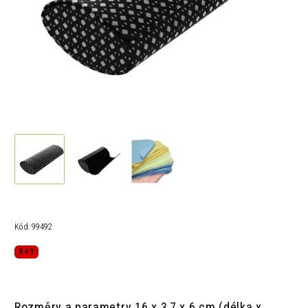
Kód:
99492
3 + 1
Rozměry a parametry
16 x 3,7 x 6 cm (délka x