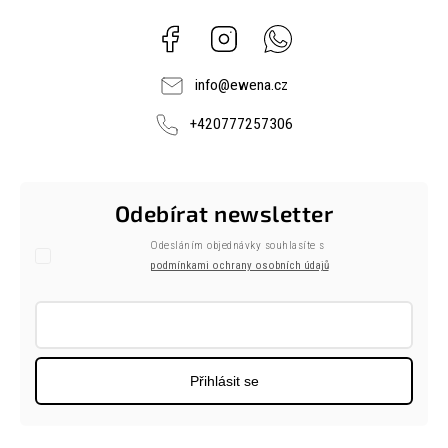
Facebook
Instagram
Whatsapp
info
@
ewena.cz
+420777257306
Odebírat newsletter
Odesláním objednávky souhlasíte s
podmínkami ochrany osobních údajů
Přihlásit se