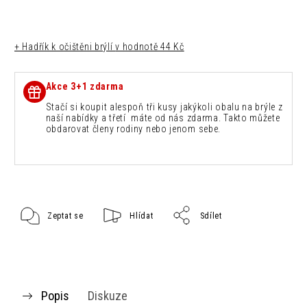
+ Hadřík k očištěni brýlí
v hodnotě 44 Kč
Akce 3+1 zdarma
Stačí si koupit alespoň tři kusy jakýkoli obalu na brýle z
naší nabídky a třetí máte od nás zdarma. Takto můžete
obdarovat členy rodiny nebo jenom sebe.
Zeptat se
Hlídat
Sdílet
Popis
Diskuze