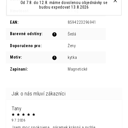
Od 7.8. do 12.8. máme dovolenou objednávky se
budou expedovat 13.8.2026
Hmotnost
:
0.1 kg
EAN
:
8594223296941
Barevné odstíny
:
Šedá
?
Doporučeno pro
:
Ženy
Motiv
:
kytka
?
Zapínaní
:
Magnetické
Tany
9.7.2026
Jsem moc spokojena...náramek krásný a rychle