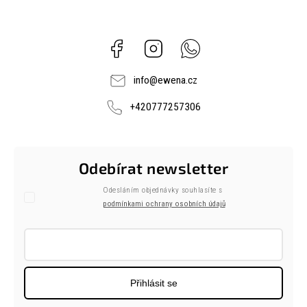
Facebook
Instagram
Whatsapp
info
@
ewena.cz
+420777257306
Odebírat newsletter
Odesláním objednávky souhlasíte s
podmínkami ochrany osobních údajů
Přihlásit se