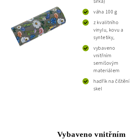
šířka)
váha 100 g
z kvalitního
vinylu, kovu a
syntetiky,
vybaveno
vnitřním
semišovým
materiálem
hadřík na čištění
skel
Vybaveno vnitřním