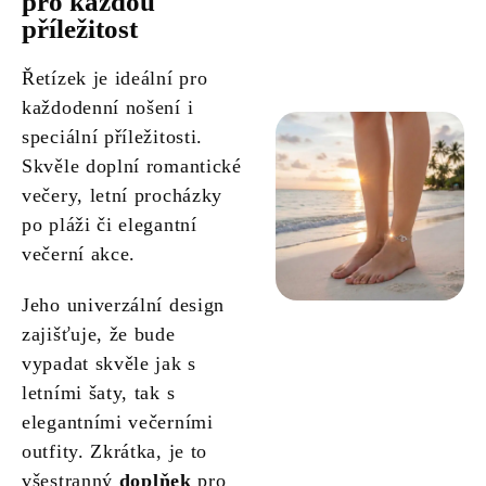
pro každou
příležitost
Řetízek je ideální pro
každodenní nošení i
speciální příležitosti.
Skvěle doplní romantické
večery, letní procházky
po pláži či elegantní
večerní akce.
Jeho univerzální design
zajišťuje, že bude
vypadat skvěle jak s
letními šaty, tak s
elegantními večerními
outfity. Zkrátka, je to
všestranný
doplňek
pro