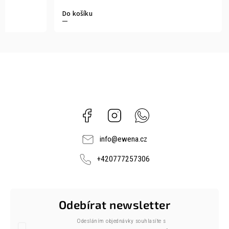
Do košíku
Facebook
Instagram
Whatsapp
info
@
ewena.cz
+420777257306
Odebírat newsletter
Odesláním objednávky souhlasíte s