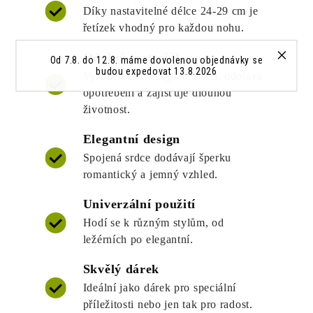
Díky nastavitelné délce 24-29 cm je
řetízek vhodný pro každou nohu.
Odolný materiál
Od 7.8. do 12.8. máme dovolenou objednávky se
budou expedovat 13.8.2026
Vyroben z chirurgické oceli, odolává
opotřebení a zajišťuje dlouhou
životnost.
Elegantní design
Spojená srdce dodávají šperku
romantický a jemný vzhled.
Univerzální použití
Hodí se k různým stylům, od
ležérních po elegantní.
Skvělý dárek
Ideální jako dárek pro speciální
příležitosti nebo jen tak pro radost.