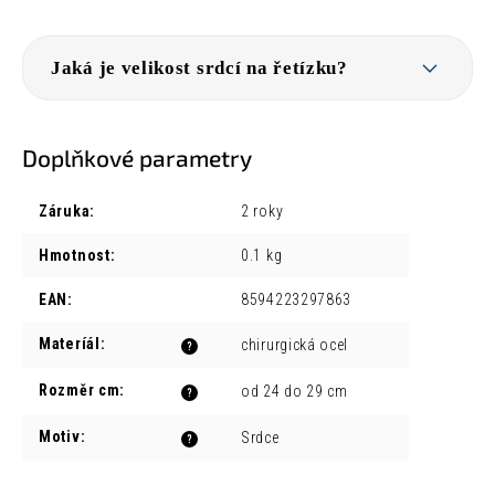
Jaká je velikost srdcí na řetízku?
Doplňkové parametry
Záruka
:
2 roky
Hmotnost
:
0.1 kg
EAN
:
8594223297863
Materíál
:
chirurgická ocel
?
Rozměr cm
:
od 24 do 29 cm
?
Motiv
:
Srdce
?