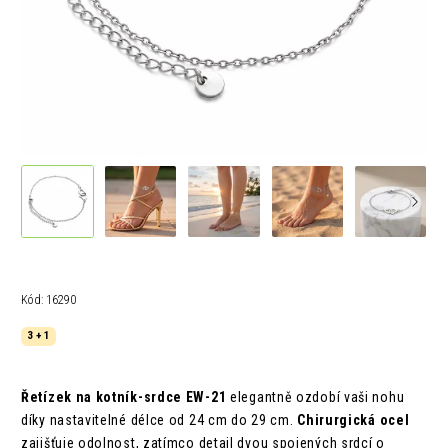
Kód:
16290
3 + 1
Řetízek na kotník-srdce EW-21
elegantně ozdobí vaši nohu
díky nastavitelné délce od 24 cm do 29 cm.
Chirurgická ocel
zajišťuje odolnost, zatímco detail dvou spojených srdcí o