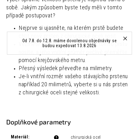
sobě. Jakým způsobem byste tedy měli v tomto
případě postupovat?
Nejprve si ujasněte, na kterém prstě budete
chtít nový prsten z chirurgické oceli nosit.
Od 7.8. do 12.8. máme dovolenou objednávky se
Vezměte si starý prsten, který na tomto prstu
budou expedovat 13.8.2026
nosíte, a jeho vnitřní průměr pečlivě přeměřte
pomocí krejčovského metru.
Přesný výsledek převeďte na milimetry.
Je-li vnitřní rozměr vašeho stávajícího prstenu
například 20 milimetrů, vyberte si u nás prsten
z chirurgické oceli stejné velikosti.
Doplňkové parametry
Materíál
:
chirurgická ocel
?