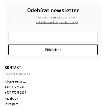
Odebírat newsletter
Odesláním objednávky souhlasíte s
podmínkami ochrany osobních údajů
Přihlásit se
KONTAKT
Róbert Galuščak
info
@
ewena.cz
+420777257306
+420777257306
Facebook
Instagram