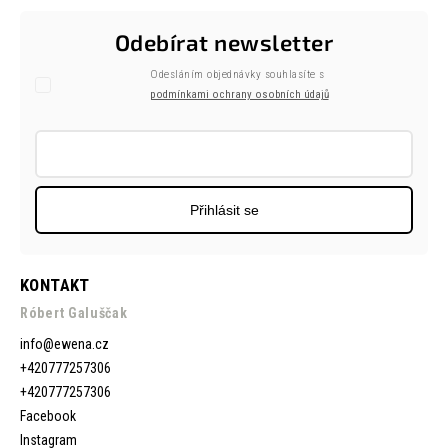
Odebírat newsletter
Odesláním objednávky souhlasíte s
podmínkami ochrany osobních údajů
Přihlásit se
KONTAKT
Róbert Galuščak
info
@
ewena.cz
+420777257306
+420777257306
Facebook
Instagram