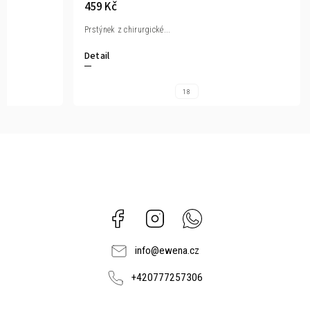
459 Kč
Prstýnek z chirurgické...
Detail
18
Facebook
Instagram
Whatsapp
info
@
ewena.cz
+420777257306