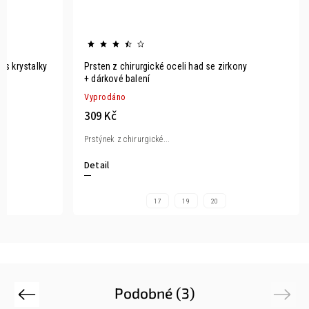
a s krystalky
Prsten z chirurgické oceli had se zirkony
+ dárkové balení
Vyprodáno
309 Kč
Prstýnek z chirurgické...
Detail
17
19
20
Podobné (3)
Previous
Next