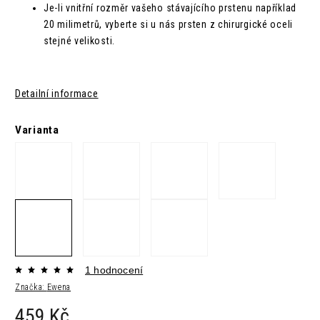
Je-li vnitřní rozměr vašeho stávajícího prstenu například
20 milimetrů, vyberte si u nás prsten z chirurgické oceli
stejné velikosti.
Detailní informace
Varianta
1 hodnocení
Značka:
Ewena
459 Kč