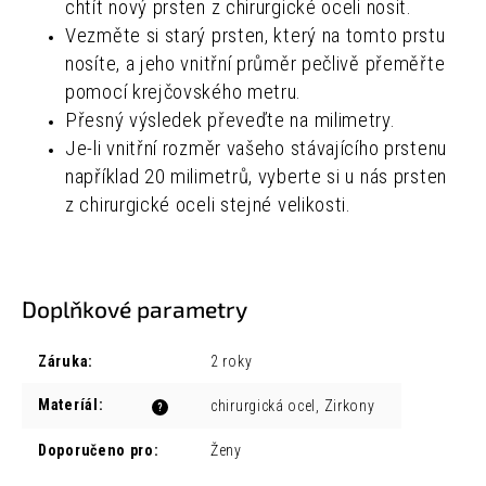
chtít nový prsten z chirurgické oceli nosit.
Vezměte si starý prsten, který na tomto prstu
nosíte, a jeho vnitřní průměr pečlivě přeměřte
pomocí krejčovského metru.
Přesný výsledek převeďte na milimetry.
Je-li vnitřní rozměr vašeho stávajícího prstenu
například 20 milimetrů, vyberte si u nás prsten
z chirurgické oceli stejné velikosti.
Doplňkové parametry
Záruka
:
2 roky
Materíál
:
chirurgická ocel, Zirkony
?
Doporučeno pro
:
Ženy