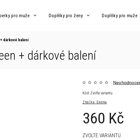
perky pro muže
Doplňky pro ženy
Doplňky pro muže
n
+ dárkové balení
reen
+ dárkové balení
Neohodnoce
Kód:
Zvolte variantu
Značka:
Ewena
360 Kč
ZVOLTE VARIANTU