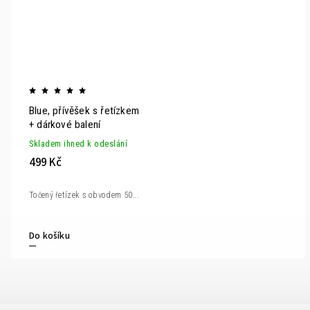
Blue, přívěšek s řetízkem
+ dárkové balení
Skladem ihned k odeslání
499 Kč
Točený řetízek s obvodem 50...
Do košíku