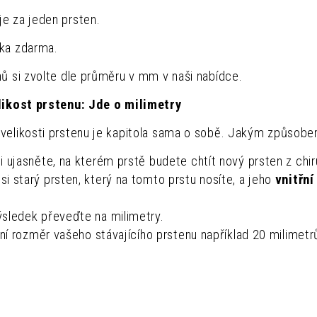
e za jeden prsten.
čka zdarma.
nů si zvolte dle průměru v mm v naši nabídce.
elikost prstenu: Jde o milimetry
velikosti prstenu je kapitola sama o sobě. Jakým způsob
i ujasněte, na kterém prstě budete chtít nový prsten z chiru
i starý prsten, který na tomto prstu nosíte, a jeho
vnitřn
sledek převeďte na milimetry.
třní rozměr vašeho stávajícího prstenu například 20 milimetrů