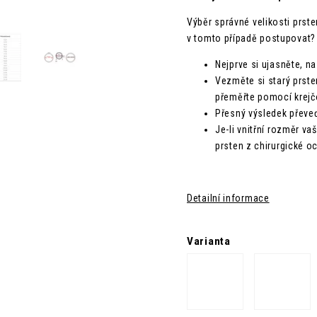
Výběr správné velikosti prst
v tomto případě postupovat?
Nejprve si ujasněte, na
Vezměte si starý prste
přeměřte pomocí krejč
Přesný výsledek převeď
Je-li vnitřní rozměr va
prsten z chirurgické oce
Detailní informace
Varianta