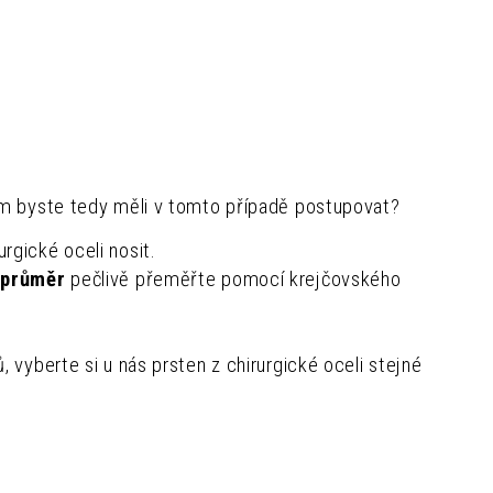
em byste tedy měli v tomto případě postupovat?
rgické oceli nosit.
í průměr
pečlivě přeměřte pomocí krejčovského
, vyberte si u nás prsten z chirurgické oceli stejné