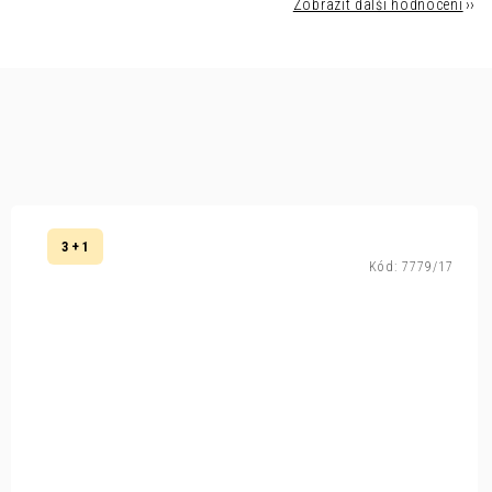
Zobrazit další hodnocení
3 + 1
Kód:
7779/17