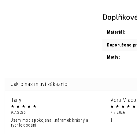
Doplňkové
Materíál
:
Doporučeno p
Motiv
:
Tany
Vera Mlado
9.7.2026
7.7.2026
Jsem moc spokojena...náramek krásný a
1
rychle dodání...