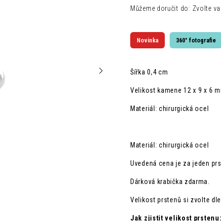
Můžeme doručit do:
Zvolte va
Novinka
360° fotografie
Šířka 0,4 cm
Velikost kamene 12 x 9 x 6 
Materiál: chirurgická ocel
Materiál: chirurgická ocel
Uvedená cena je za jeden prs
Dárková krabička zdarma.
Velikost prstenů si zvolte dl
Jak zjistit velikost prstenu