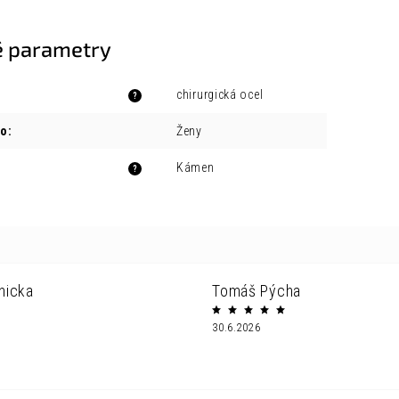
 parametry
chirurgická ocel
?
ro
:
Ženy
Kámen
?
nicka
Tomáš Pýcha
30.6.2026