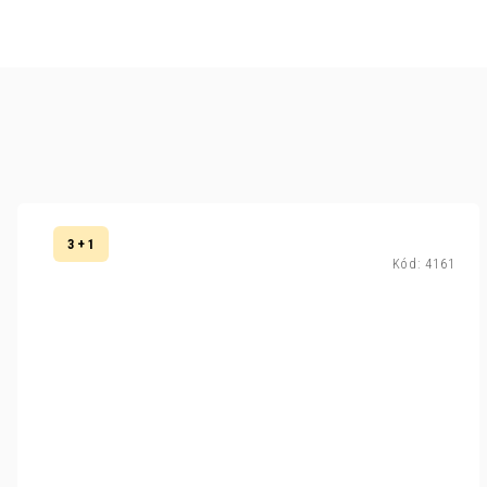
3 + 1
Kód:
4161