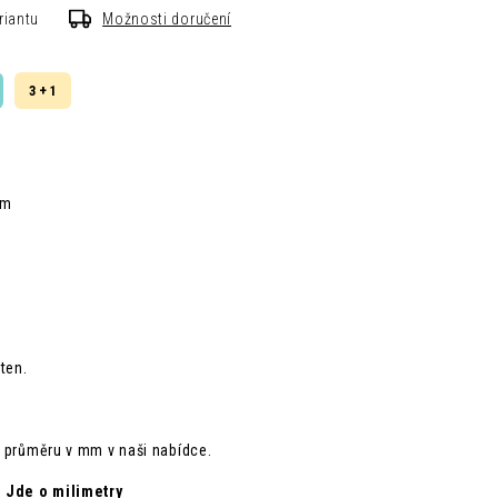
riantu
Možnosti doručení
3 + 1
mm
ten.
e průměru v mm v naši nabídce.
: Jde o milimetry