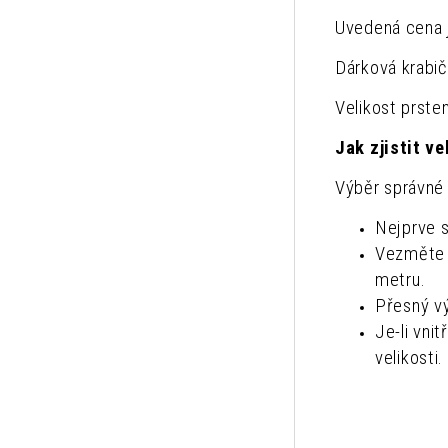
Uvedená cena j
Dárková krabi
Velikost prste
Jak zjistit v
Výběr správné 
Nejprve s
Vezměte s
metru.
Přesný vý
Je-li vni
velikosti.