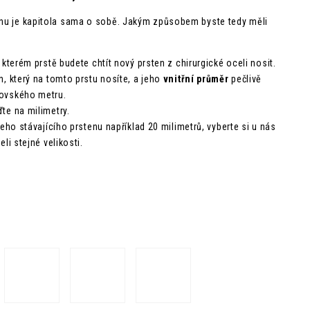
enu je kapitola sama o sobě. Jakým způsobem byste tedy měli
 kterém prstě budete chtít nový prsten z chirurgické oceli nosit.
n, který na tomto prstu nosíte, a jeho
vnitřní průměr
pečlivě
ovského metru.
te na milimetry.
šeho stávajícího prstenu například 20 milimetrů, vyberte si u nás
li stejné velikosti.