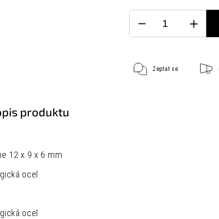
Zeptat se
opis produktu
ne 12 x 9 x 6 mm
rgická ocel
rgická ocel