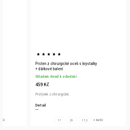
m
Prsten z chirurgické oceli s krystalky
+ dárkové balení
Skladem ihned k odeslání
459 Kč
Prstýnek z chirurgické...
Detail
alší
+ další
17
20
17,5