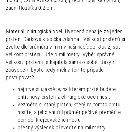
1,6 cm, zadní výška 0,6 cm, přední tloušťka 0,4 cm,
zadní tloušťka 0,2 cm.
Materiál: chirurgická ocel.
Uvedená cena je za jeden
prsten.
Dárková krabička zdarma..
Velikost prstenů si
zvolte dle průměru v mm v naši nabídce.
Jak zjistit
velikost prstenu: Jde o milimetry.
Výběr správné
velikosti prstenu je kapitola sama o sobě. Jakým
způsobem byste tedy měli v tomto případě
postupovat?
nejprve si ujasněte, na kterém prstě budete
chtít nový prsten z chirurgické oceli nosit.
vezměte si starý prsten, který na tomto prstu
nosíte, a jeho vnitřní průměr pečlivě přeměřte
pomocí krejčovského metru.
přesný výsledek převeďte na milimetry.