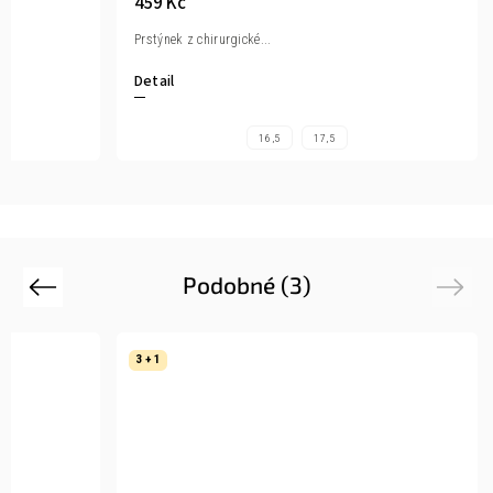
459 Kč
Prstýnek z chirurgické...
Detail
16,5
17,5
Podobné (3)
Previous
Next
3 + 1