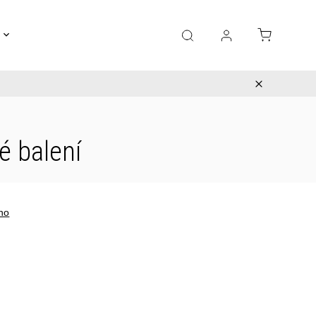
Gravírování
Pro děti
Výprodej
Bižuterie
é balení
no