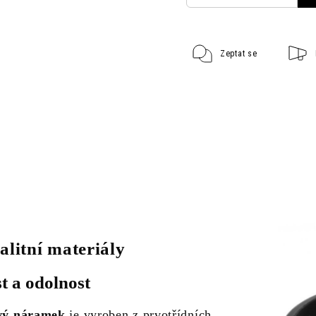
Zeptat se
alitní materiály
t a odolnost
vý náramek
je vyroben z prvotřídních