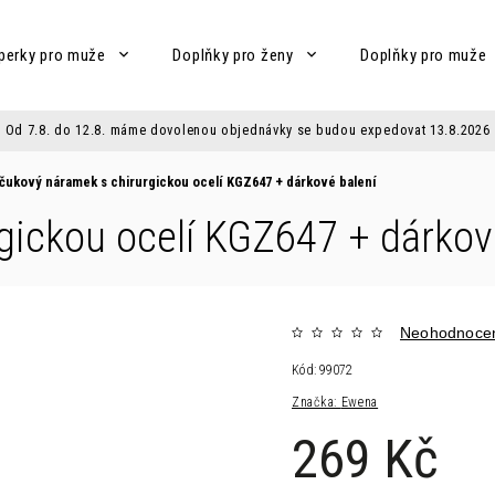
perky pro muže
Doplňky pro ženy
Doplňky pro muže
Od 7.8. do 12.8. máme dovolenou objednávky se budou expedovat 13.8.2026
čukový náramek s chirurgickou ocelí KGZ647
+ dárkové balení
gickou ocelí KGZ647
+ dárkov
Neohodnoce
Kód:
99072
Značka:
Ewena
269 Kč