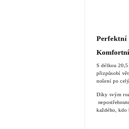
Perfektní
Komfortní
S délkou 20,5
přizpůsobí vět
nošení po cel
Díky svým ro
nepostřehnute
každého, kdo 