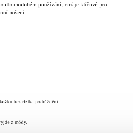
po dlouhodobém používání, což je klíčové pro
nní nošení.
okožku bez rizika podráždění.
vyjde z módy.