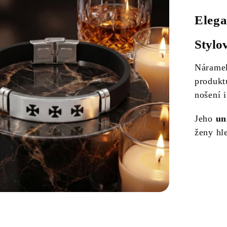
Elega
Stylo
Nárame
produkt
nošení i
Jeho
un
ženy hl