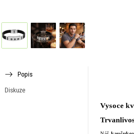
Popis
Diskuze
Vysoce kv
Trvanlivos
Náš
kaučuko