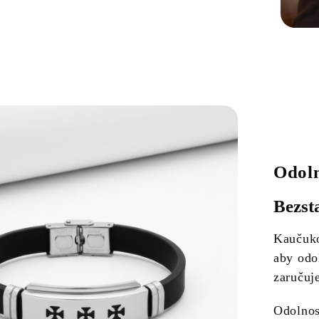
Odoln
Bezst
Kaučuko
aby odo
zaručuje
Odolnos