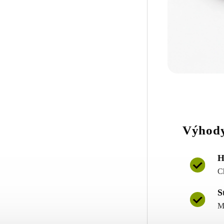
Výhody
H
C
S
M