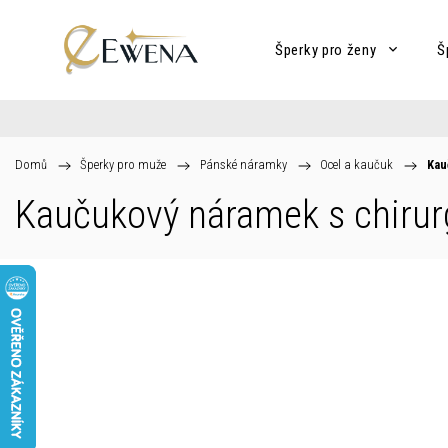
Šperky pro ženy
Š
Domů
/
Šperky pro muže
/
Pánské náramky
/
Ocel a kaučuk
/
Kau
Kaučukový náramek s chirur