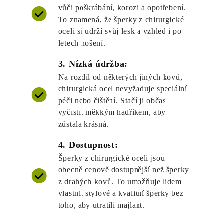
vůči poškrábání, korozi a opotřebení.
To znamená, že šperky z chirurgické
oceli si udrží svůj lesk a vzhled i po
letech nošení.
3. Nízká údržba:
Na rozdíl od některých jiných kovů,
chirurgická ocel nevyžaduje speciální
péči nebo čištění. Stačí ji občas
vyčistit měkkým hadříkem, aby
zůstala krásná.
4. Dostupnost:
Šperky z chirurgické oceli jsou
obecně cenově dostupnější než šperky
z drahých kovů. To umožňuje lidem
vlastnit stylové a kvalitní šperky bez
toho, aby utratili majlant.