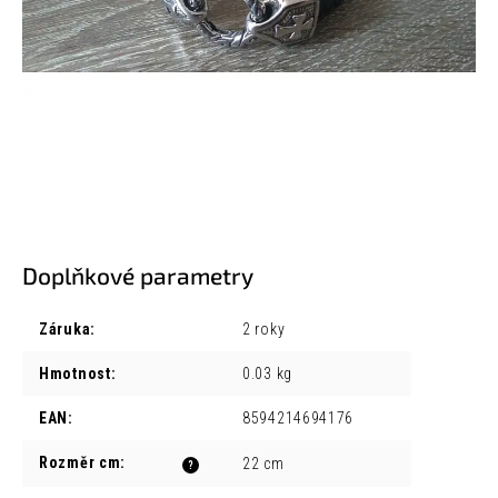
Doplňkové parametry
Záruka
:
2 roky
Hmotnost
:
0.03 kg
EAN
:
8594214694176
Rozměr cm
:
22 cm
?