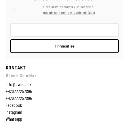
Odesláním objednávky souhlasíte s
podmínkami ochrany osobních údajů
Přihlásit se
KONTAKT
Róbert Galuščak
info
@
ewena.cz
+420777257306
+420777257306
Facebook
Instagram
Whatsapp