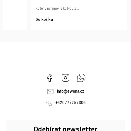
Kožený náramek s kotvou z...
Do košíku
Facebook
Instagram
Whatsapp
info
@
ewena.cz
+420777257306
Odebírat newsletter