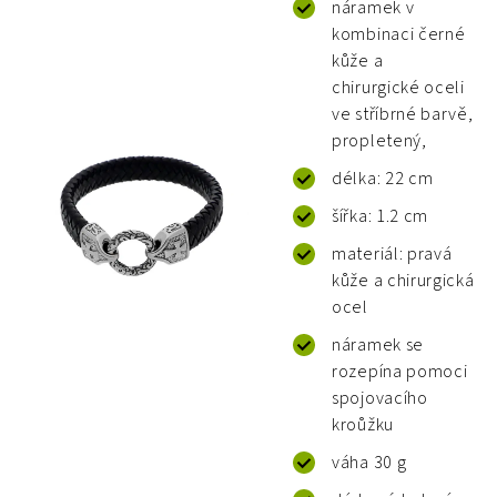
náramek v
kombinaci černé
kůže a
chirurgické oceli
ve stříbrné barvě,
propletený,
délka: 22 cm
šířka: 1.2 cm
materiál: pravá
kůže a chirurgická
ocel
náramek se
rozepína pomoci
spojovacího
kroůžku
váha 30 g