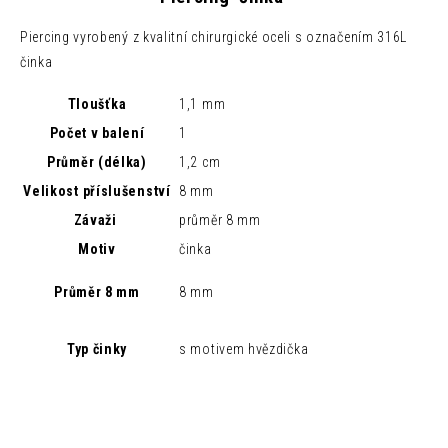
Piercing vyrobený z kvalitní chirurgické oceli s označením 316L
činka
Tloušťka
1,1 mm
Počet v balení
1
Průměr (délka)
1,2 cm
Velikost příslušenství
8 mm
Závaži
průměr 8 mm
Motiv
činka
Průměr 8 mm
8 mm
Typ činky
s motivem hvězdička