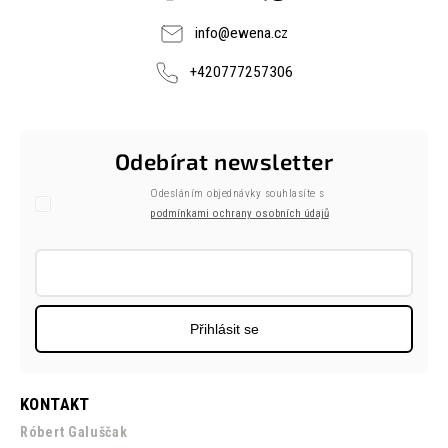
info
@
ewena.cz
+420777257306
Odebírat newsletter
Odesláním objednávky souhlasíte s
podmínkami ochrany osobních údajů
Přihlásit se
KONTAKT
Róbert Galuščak